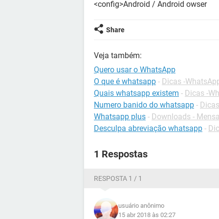
<config>Android / Android owser
Share
Veja também:
Quero usar o WhatsApp
O que é whatsapp
-
Dicas -WhatsAp
Quais whatsapp existem
-
Dicas -W
Numero banido do whatsapp
-
Dica
Whatsapp plus
-
Downloads - Mensa
Desculpa abreviação whatsapp
-
Dic
1 Respostas
RESPOSTA 1 / 1
usuário anônimo
15 abr 2018 às 02:27