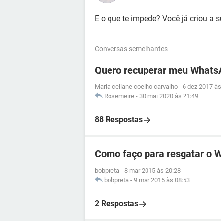
E o que te impede? Você já criou a 
Conversas semelhantes
Quero recuperar meu Whats
Maria celiane coelho carvalho
-
6 dez 2017 às
Rosemeire
-
30 mai 2020 às 21:49
88 Respostas
Como faço para resgatar o 
bobpreta
-
8 mar 2015 às 20:28
bobpreta
-
9 mar 2015 às 08:53
2 Respostas