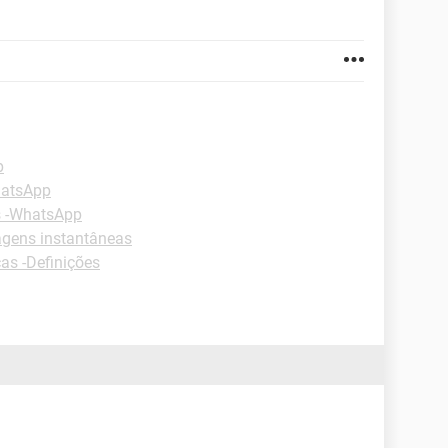
p
hatsApp
s -WhatsApp
gens instantâneas
as -Definições