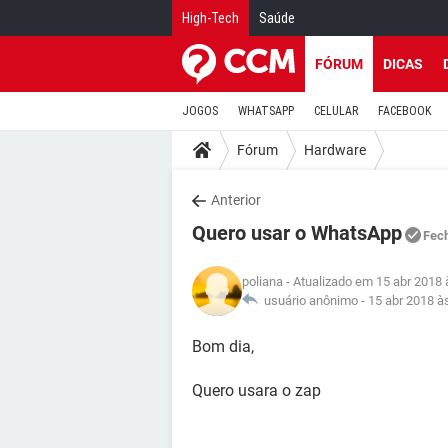
High-Tech
Saúde
FÓRUM
DICAS
JOGOS
WHATSAPP
CELULAR
FACEBOOK
Fórum
Hardware
Anterior
Quero usar o WhatsApp
Fec
poliana
- Atualizado em 15 abr 2018 
usuário anônimo -
15 abr 2018 à
Bom dia,
Quero usara o zap