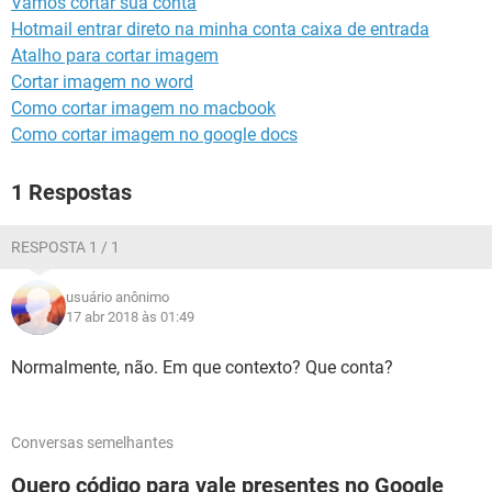
Vamos cortar sua conta
GUIA DE COMPRAS
Hotmail entrar direto na minha conta caixa de entrada
Atalho para cortar imagem
Cortar imagem no word
Como cortar imagem no macbook
Como cortar imagem no google docs
1 Respostas
RESPOSTA 1 / 1
usuário anônimo
17 abr 2018 às 01:49
Normalmente, não. Em que contexto? Que conta?
Conversas semelhantes
Quero código para vale presentes no Google