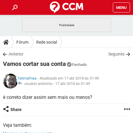
MENU
INÍCIO
JOGOS
WHATSAPP
DICAS
Fórum
Rede social
CELULAR
FACEBOOK
JOGOS
WHATSAPP
DOWNLOADS
Anterior
Seguinte
OUTLOOK
EXCEL
CELULAR
FACEBOOK
Vamos cortar sua conta
INSTAGRAM
JOGOS
GMAIL
WHATSAPP
Fechado
FÓRUM
OUTLOOK
EXCEL
GUIA DE COMPRAS
CELULAR
FACEBOOK
fatimafriaa
- Atualizado em 17 abr 2018 às 01:49
INSTAGRAM
JOGOS
GMAIL
WHATSAPP
GLOSSÁRIO
usuário anônimo -
17 abr 2018 às 01:49
OUTLOOK
EXCEL
GUIA DE COMPRAS
CELULAR
FACEBOOK
INSTAGRAM
JOGOS
GMAIL
WHATSAPP
é correto dizer assim sem mais ou menos?
OUTLOOK
EXCEL
GUIA DE COMPRAS
CELULAR
FACEBOOK
Share
INSTAGRAM
GMAIL
OUTLOOK
EXCEL
GUIA DE COMPRAS
Veja também:
INSTAGRAM
GMAIL