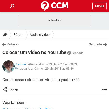
MENU
INÍCIO
JOGOS
WHATSAPP
DICAS
Fórum
Áudio e vídeo
CELULAR
FACEBOOK
JOGOS
WHATSAPP
DOWNLOADS
Anterior
Seguinte
OUTLOOK
EXCEL
CELULAR
FACEBOOK
Colocar um vídeo no YouTube
INSTAGRAM
JOGOS
GMAIL
WHATSAPP
Fechado
FÓRUM
OUTLOOK
EXCEL
GUIA DE COMPRAS
CELULAR
FACEBOOK
Poesiaa
- Atualizado em 29 abr 2018 às 03:39
INSTAGRAM
JOGOS
GMAIL
WHATSAPP
GLOSSÁRIO
usuário anônimo -
29 abr 2018 às 03:39
OUTLOOK
EXCEL
GUIA DE COMPRAS
CELULAR
FACEBOOK
INSTAGRAM
JOGOS
GMAIL
WHATSAPP
Como posso colocar um video no youtube ??
OUTLOOK
EXCEL
GUIA DE COMPRAS
CELULAR
FACEBOOK
Share
INSTAGRAM
GMAIL
OUTLOOK
EXCEL
GUIA DE COMPRAS
Veja também:
INSTAGRAM
GMAIL