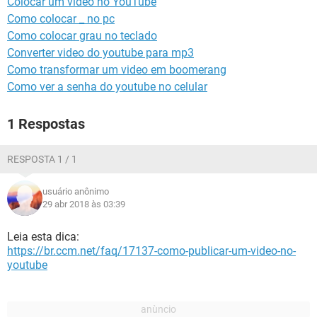
Colocar um vídeo no YouTube
GUIA DE COMPRAS
Como colocar _ no pc
Como colocar grau no teclado
Converter video do youtube para mp3
Como transformar um video em boomerang
Como ver a senha do youtube no celular
1 Respostas
RESPOSTA 1 / 1
usuário anônimo
29 abr 2018 às 03:39
Leia esta dica:
https://br.ccm.net/faq/17137-como-publicar-um-video-no-
youtube