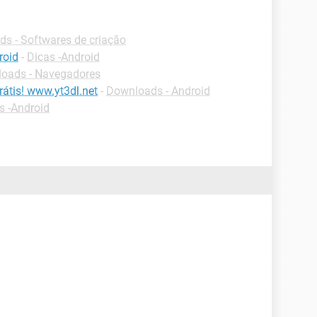
s - Softwares de criação
roid
-
Dicas -Android
oads - Navegadores
átis! www.yt3dl.net
-
Downloads - Android
s -Android