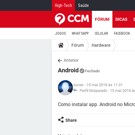
High-Tech
Saúde
FÓRUM
DICAS
JOGOS
WHATSAPP
CELULAR
FACEBOOK
Fórum
Hardware
Anterior
Android
Fechado
Jucier
- 15 mai 2018 às 11:31
Perfil bloqueado -
15 mai 2018 à
Como instalar app. Android no Micro
Share