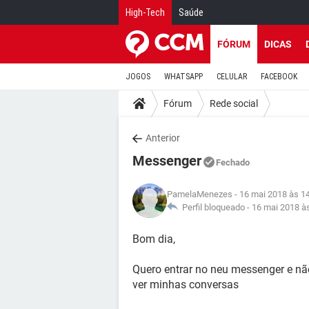
High-Tech
Saúde
FÓRUM
DICAS
JOGOS
WHATSAPP
CELULAR
FACEBOOK
Fórum
Rede social
Anterior
Messenger
Fechado
PamelaMenezes
- 16 mai 2018 às 1
Perfil bloqueado -
16 mai 2018 à
Bom dia,
Quero entrar no neu messenger e não
ver minhas conversas