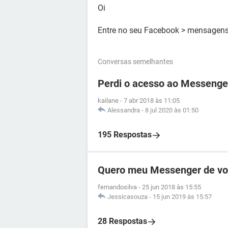
Oi
Entre no seu Facebook > mensagens p
Conversas semelhantes
Perdi o acesso ao Messenge
kailane
-
7 abr 2018 às 11:05
Alessandra
-
8 jul 2020 às 01:50
195 Respostas
Quero meu Messenger de vo
fernandosilva
-
25 jun 2018 às 15:55
Jessicasouza
-
15 jun 2019 às 15:57
28 Respostas