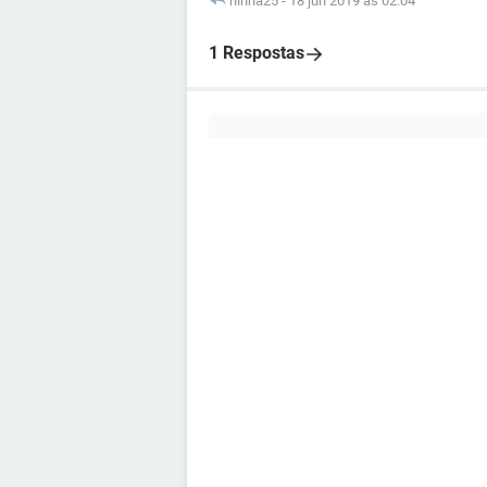
ninha25
-
18 jun 2019 às 02:04
1 Respostas