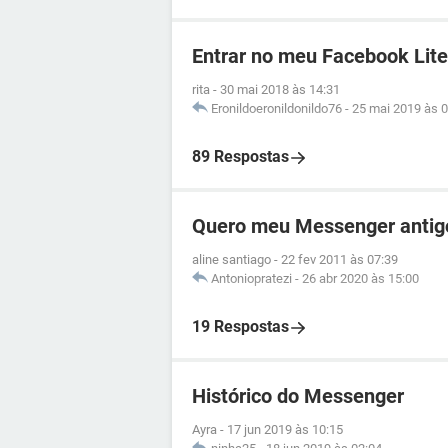
Entrar no meu Facebook Lite
rita
-
30 mai 2018 às 14:31
Eronildoeronildonildo76
-
25 mai 2019 às 0
89 Respostas
Quero meu Messenger antig
aline santiago
-
22 fev 2011 às 07:39
Antoniopratezi
-
26 abr 2020 às 15:00
19 Respostas
Histórico do Messenger
Ayra
-
17 jun 2019 às 10:15