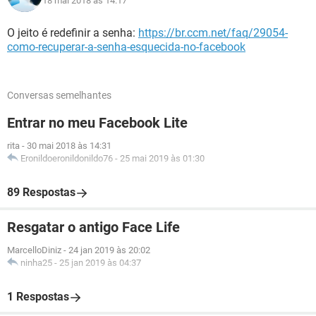
18 mai 2018 às 14:17
O jeito é redefinir a senha:
https://br.ccm.net/faq/29054-
como-recuperar-a-senha-esquecida-no-facebook
Conversas semelhantes
Entrar no meu Facebook Lite
rita
-
30 mai 2018 às 14:31
Eronildoeronildonildo76
-
25 mai 2019 às 01:30
89 Respostas
Resgatar o antigo Face Life
MarcelloDiniz
-
24 jan 2019 às 20:02
ninha25
-
25 jan 2019 às 04:37
1 Respostas