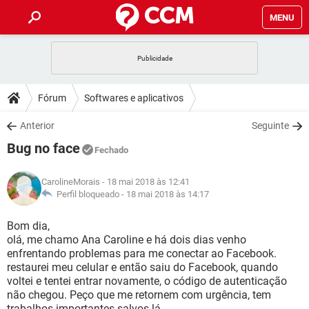
MENU
INÍCIO
JOGOS
WHATSAPP
DICAS
Fórum
Softwares e aplicativos
CELULAR
FACEBOOK
JOGOS
WHATSAPP
DOWNLOADS
Anterior
Seguinte
OUTLOOK
EXCEL
CELULAR
FACEBOOK
Bug no face
INSTAGRAM
JOGOS
GMAIL
WHATSAPP
Fechado
FÓRUM
OUTLOOK
EXCEL
GUIA DE COMPRAS
CELULAR
FACEBOOK
CarolineMorais
- 18 mai 2018 às 12:41
INSTAGRAM
JOGOS
GMAIL
WHATSAPP
GLOSSÁRIO
Perfil bloqueado -
18 mai 2018 às 14:17
OUTLOOK
EXCEL
GUIA DE COMPRAS
CELULAR
FACEBOOK
INSTAGRAM
JOGOS
GMAIL
WHATSAPP
Bom dia,
OUTLOOK
EXCEL
olá, me chamo Ana Caroline e há dois dias venho
GUIA DE COMPRAS
CELULAR
FACEBOOK
enfrentando problemas para me conectar ao Facebook.
INSTAGRAM
GMAIL
restaurei meu celular e então saiu do Facebook, quando
OUTLOOK
EXCEL
GUIA DE COMPRAS
voltei e tentei entrar novamente, o código de autenticação
INSTAGRAM
GMAIL
não chegou. Peço que me retornem com urgência, tem
trabalhos importantes salvos lá.