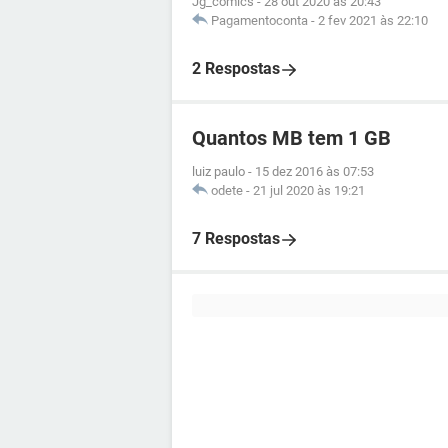
Jg_comics
-
28 out 2020 às 20:43
Pagamentoconta
-
2 fev 2021 às 22:10
2 Respostas
Quantos MB tem 1 GB
luiz paulo
-
15 dez 2016 às 07:53
odete
-
21 jul 2020 às 19:21
7 Respostas