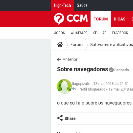
High-Tech
Saúde
FÓRUM
DICAS
JOGOS
WHATSAPP
CELULAR
FACEBOOK
Fórum
Softwares e aplicativos
Anterior
Sobre navegadores
Fechado
tiagopizato
- 18 mai 2018 às 21:31
Perfil bloqueado -
19 mai 2018 à
o que eu falo sobre os navegadores
Share