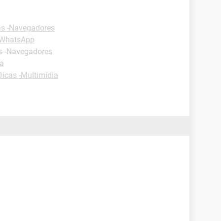
as -Navegadores
-WhatsApp
s -Navegadores
ia
Dicas -Multimídia