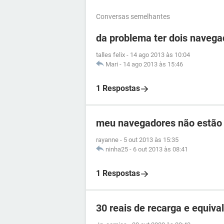
Conversas semelhantes
da problema ter dois navega
talles felix
-
14 ago 2013 às 10:04
Mari
-
14 ago 2013 às 15:46
1 Respostas
meu navegadores não estão 
rayanne
-
5 out 2013 às 15:35
ninha25
-
6 out 2013 às 08:41
1 Respostas
30 reais de recarga e equiv