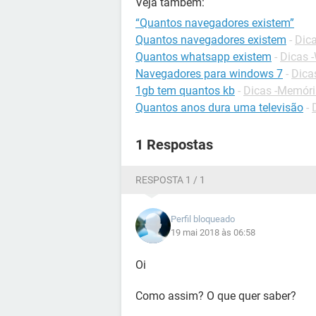
Veja também:
“Quantos navegadores existem”
Quantos navegadores existem
-
Dic
Quantos whatsapp existem
-
Dicas 
Navegadores para windows 7
-
Dica
1gb tem quantos kb
-
Dicas -Memór
Quantos anos dura uma televisão
-
1 Respostas
RESPOSTA 1 / 1
Perfil bloqueado
19 mai 2018 às 06:58
Oi
Como assim? O que quer saber?