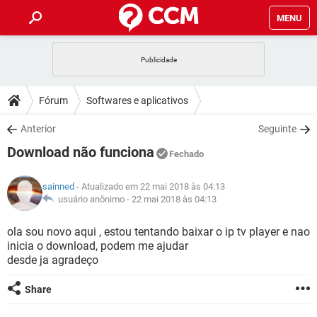
MENU
INÍCIO
JOGOS
WHATSAPP
DICAS
Fórum
Softwares e aplicativos
CELULAR
FACEBOOK
JOGOS
WHATSAPP
DOWNLOADS
Anterior
Seguinte
OUTLOOK
EXCEL
CELULAR
FACEBOOK
Download não funciona
INSTAGRAM
JOGOS
GMAIL
WHATSAPP
Fechado
FÓRUM
OUTLOOK
EXCEL
GUIA DE COMPRAS
CELULAR
FACEBOOK
sainned
- Atualizado em 22 mai 2018 às 04:13
INSTAGRAM
JOGOS
GMAIL
WHATSAPP
GLOSSÁRIO
usuário anônimo -
22 mai 2018 às 04:13
OUTLOOK
EXCEL
GUIA DE COMPRAS
CELULAR
FACEBOOK
INSTAGRAM
JOGOS
GMAIL
WHATSAPP
ola sou novo aqui , estou tentando baixar o ip tv player e nao
OUTLOOK
EXCEL
inicia o download, podem me ajudar
GUIA DE COMPRAS
CELULAR
FACEBOOK
desde ja agradeço
INSTAGRAM
GMAIL
OUTLOOK
EXCEL
GUIA DE COMPRAS
Share
INSTAGRAM
GMAIL