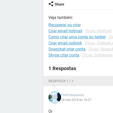
Share
Veja também:
Recuperar ou criar
Criar email hotmail
-
Dicas -Hotmail
Como criar uma conta no twitter
-
Di
Criar email outlook
-
Dicas -Outlook
Snapchat criar conta
-
Dicas -Snapc
Skype criar conta
-
Dicas -Softwares
1 Respostas
RESPOSTA 1 / 1
Perfil bloqueado
28 mai 2018 às 16:27
Oi