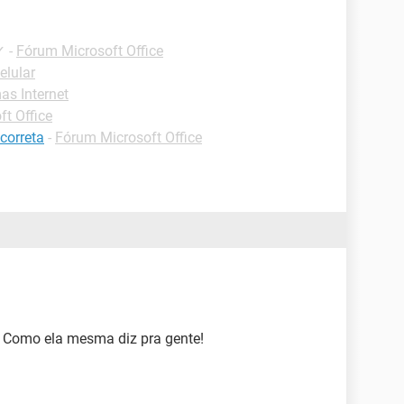
✓
-
Fórum Microsoft Office
elular
s Internet
t Office
 correta
-
Fórum Microsoft Office
!” Como ela mesma diz pra gente!