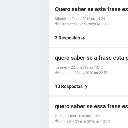
Quero saber se esta frase e
Michelle
-
24 out 2013 às 14:24
Recbvfcd
-
5 nov 2020 às 10:08
3 Respostas
quero saber se a frase esta 
Tamires
-
22 jul 2013 às 14:17
rosana
-
24 fev 2020 às 22:53
10 Respostas
quero saber se essa frase es
Deia
-
21 mar 2016 às 11:50
minask
-
21 mar 2016 às 12:10