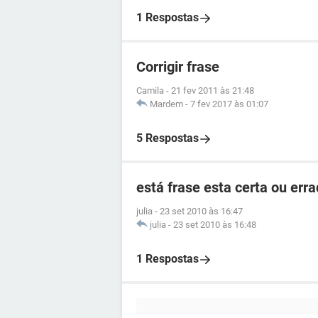
1 Respostas
Corrigir frase
Camila
-
21 fev 2011 às 21:48
Mardem
-
7 fev 2017 às 01:07
5 Respostas
está frase esta certa ou err
julia
-
23 set 2010 às 16:47
julia
-
23 set 2010 às 16:48
1 Respostas