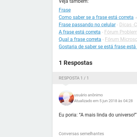
Veja também:
Frase
Como saber se a frase está correta
Frase passando no celular
-
Dicas -C
A frase está correta
-
Fórum Problema
Qual a frase correta
-
Fórum Microsof
Gostaria de saber se está frase está
1 Respostas
RESPOSTA 1 / 1
usuário anônimo
Atualizado em 5 jun 2018 às 04:28
Eu poria: “A mais linda do universo
Conversas semelhantes