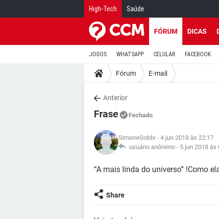
High-Tech
Saúde
FÓRUM
DICAS
JOGOS
WHATSAPP
CELULAR
FACEBOOK
Fórum
E-mail
Anterior
Frase
Fechado
SimoneGobbi
- 4 jun 2018 às 22:17
usuário anônimo -
5 jun 2018 às
“A mais linda do universo” !Como el
Share