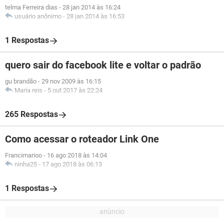
telma Ferreira dias
-
28 jan 2014 às 16:24
usuário anônimo
-
28 jan 2014 às 16:53
1 Respostas
quero sair do facebook lite e voltar o padrão
gu brandão
-
29 nov 2009 às 16:15
Maria reis
-
5 out 2017 às 22:24
265 Respostas
Como acessar o roteador Link One
Francimarioo
-
16 ago 2018 às 14:04
ninha25
-
17 ago 2018 às 06:13
1 Respostas