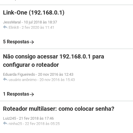
Link-One (192.168.0.1)
JessMaral
-
10 jul 2018 às 18:37
Elink8
-
2 fev 2020 às 11:41
5 Respostas
Não consigo acessar 192.168.0.1 para
configurar o roteador
Eduarda Figueiredo
-
20 nov 2016 às 12:43
usuário anônimo
-
20 nov 2016 às 15:43
1 Respostas
Roteador multilaser: como colocar senha?
Luiz245
-
21 fev 2018 às 17:46
ninha25
-
22 fev 2018 às 05:25