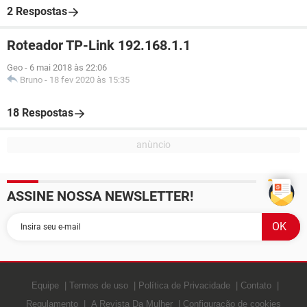
2 Respostas
Roteador TP-Link 192.168.1.1
Geo
-
6 mai 2018 às 22:06
Bruno
-
18 fev 2020 às 15:35
18 Respostas
ASSINE NOSSA NEWSLETTER!
Equipe
Termos de uso
Política de Privacidade
Contato
Regulamento
A Revista Da Mulher
Configuração de cookies