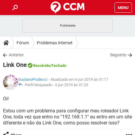
MENU
INÍCIO
JOGOS
WHATSAPP
DICAS
Fórum
Problemas Internet
CELULAR
FACEBOOK
JOGOS
WHATSAPP
DOWNLOADS
Anterior
Seguinte
OUTLOOK
EXCEL
CELULAR
FACEBOOK
Link One
INSTAGRAM
JOGOS
GMAIL
WHATSAPP
Resolvido
/Fechado
FÓRUM
OUTLOOK
EXCEL
GUIA DE COMPRAS
CELULAR
FACEBOOK
GustavoPrudecci
- Atualizado em 6 jun 2019 às 01:17
INSTAGRAM
JOGOS
GMAIL
WHATSAPP
GLOSSÁRIO
Perfil bloqueado -
6 jun 2019 às 01:23
OUTLOOK
EXCEL
GUIA DE COMPRAS
CELULAR
FACEBOOK
INSTAGRAM
JOGOS
GMAIL
WHATSAPP
Oi!
OUTLOOK
EXCEL
GUIA DE COMPRAS
CELULAR
FACEBOOK
Estou com um problema para configurar meu roteador Link
INSTAGRAM
GMAIL
One, toda vez que entro no ''192.168.1.1'' eu entro em um site
OUTLOOK
EXCEL
GUIA DE COMPRAS
diferente e não da Link One, como posso resolver isso?
INSTAGRAM
GMAIL