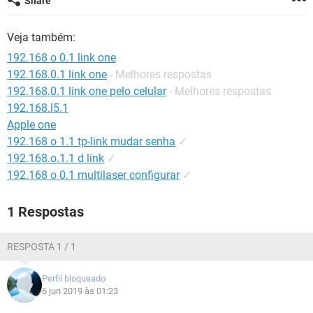
Share
GUIA DE COMPRAS
Veja também:
192.168 o 0.1 link one
192.168.0.1 link one
- Melhores respostas
192.168.0.1 link one pelo celular
- Melhores respostas
192.168.l5.1
Apple one
192.168 o 1.1 tp-link mudar senha
✓
192.168.o.1.1 d link
✓
192.168 o 0.1 multilaser configurar
✓
1 Respostas
RESPOSTA 1 / 1
Perfil bloqueado
6 jun 2019 às 01:23