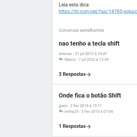
Leia esta dica:
https://br.ccm.net/faq/14785-soluc
Conversas semelhantes
nao tenho a tecla shift
vinicius
-
21 jul 2012 à 19:47
Marco
-
7 jul 2023 à 13:54
3 Respostas
Onde fica o botão Shift
grasi
-
2 fev 2015 à 15:11
ninha25
-
3 fev 2015 à 07:04
1 Respostas