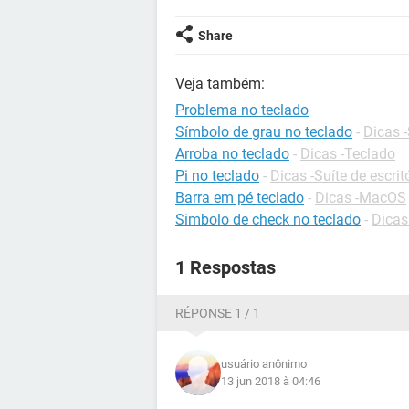
Share
Veja também:
Problema no teclado
Símbolo de grau no teclado
-
Dicas -
Arroba no teclado
-
Dicas -Teclado
Pi no teclado
-
Dicas -Suíte de escrit
Barra em pé teclado
-
Dicas -MacOS
Simbolo de check no teclado
-
Dicas
1 Respostas
RÉPONSE 1 / 1
usuário anônimo
13 jun 2018 à 04:46