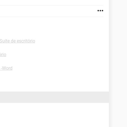
Suíte de escritório
ório
 -Word