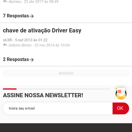
damiao
-
22 abr 2017 às 08:49
7 Respostas
chave de ativação Driver Easy
sk3lfi
-
5 out 2013 às 01:22
izidorio dimon
-
22 nov 2014 às 10:04
2 Respostas
ASSINE NOSSA NEWSLETTER!