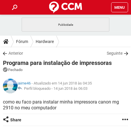
MENU
INÍCIO
JOGOS
WHATSAPP
DICAS
Fórum
Hardware
CELULAR
FACEBOOK
JOGOS
WHATSAPP
DOWNLOADS
Anterior
Seguinte
OUTLOOK
EXCEL
CELULAR
FACEBOOK
Programa para instalação de impressoras
INSTAGRAM
JOGOS
GMAIL
WHATSAPP
FÓRUM
OUTLOOK
EXCEL
Fechado
GUIA DE COMPRAS
CELULAR
FACEBOOK
INSTAGRAM
JOGOS
GMAIL
WHATSAPP
GLOSSÁRIO
OUTLOOK
jaime46
- Atualizado em 14 jun 2018 às 04:35
EXCEL
GUIA DE COMPRAS
CELULAR
FACEBOOK
Perfil bloqueado -
14 jun 2018 às 06:03
INSTAGRAM
JOGOS
GMAIL
WHATSAPP
OUTLOOK
EXCEL
como eu faco para instalar minha impressora canon mg
GUIA DE COMPRAS
CELULAR
FACEBOOK
2910 no meu computador
INSTAGRAM
GMAIL
OUTLOOK
EXCEL
GUIA DE COMPRAS
Share
INSTAGRAM
GMAIL