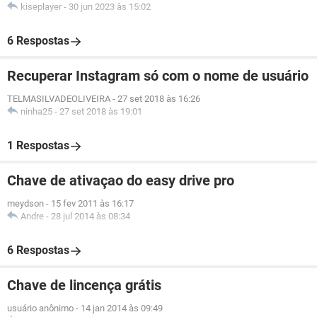
kiseplayer
-
30 jun 2023 às 15:02
6 Respostas
Recuperar Instagram só com o nome de usuário
TELMASILVADEOLIVEIRA
-
27 set 2018 às 16:26
ninha25
-
27 set 2018 às 19:01
1 Respostas
Chave de ativaçao do easy drive pro
meydson
-
15 fev 2011 às 16:17
Andre
-
28 jul 2014 às 08:34
6 Respostas
Chave de lincença grátis
usuário anônimo
-
14 jan 2014 às 09:49