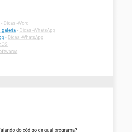
-
Dicas -Word
 galeria
-
Dicas -WhatsApp
pp
-
Dicas -WhatsApp
acOS
oftwares
falando do código de qual programa?