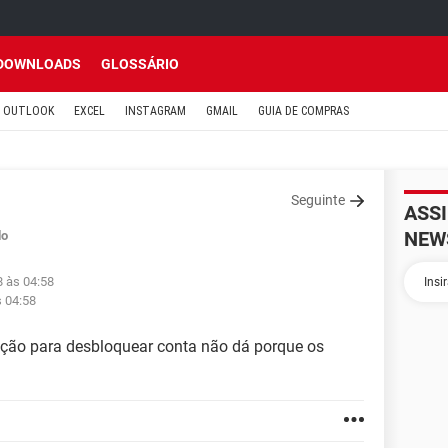
DOWNLOADS
GLOSSÁRIO
OUTLOOK
EXCEL
INSTAGRAM
GMAIL
GUIA DE COMPRAS
Seguinte
ASS
NEW
do
8 às 04:58
s 04:58
ação para desbloquear conta não dá porque os