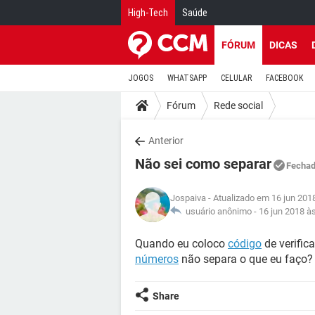
High-Tech
Saúde
FÓRUM
DICAS
JOGOS
WHATSAPP
CELULAR
FACEBOOK
Fórum
Rede social
Anterior
Não sei como separar
Fecha
Jospaiva
- Atualizado em 16 jun 201
usuário anônimo -
16 jun 2018 à
Quando eu coloco
código
de verific
números
não separa o que eu faço?
Share