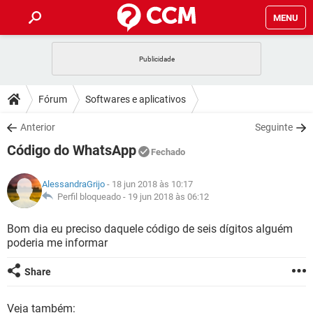
MENU
INÍCIO
JOGOS
WHATSAPP
DICAS
Fórum
Softwares e aplicativos
CELULAR
FACEBOOK
JOGOS
WHATSAPP
DOWNLOADS
Anterior
Seguinte
OUTLOOK
EXCEL
CELULAR
FACEBOOK
Código do WhatsApp
INSTAGRAM
JOGOS
GMAIL
WHATSAPP
Fechado
FÓRUM
OUTLOOK
EXCEL
GUIA DE COMPRAS
CELULAR
FACEBOOK
AlessandraGrijo
- 18 jun 2018 às 10:17
INSTAGRAM
JOGOS
GMAIL
WHATSAPP
GLOSSÁRIO
Perfil bloqueado -
19 jun 2018 às 06:12
OUTLOOK
EXCEL
GUIA DE COMPRAS
CELULAR
FACEBOOK
INSTAGRAM
JOGOS
GMAIL
WHATSAPP
Bom dia eu preciso daquele código de seis dígitos alguém
OUTLOOK
EXCEL
poderia me informar
GUIA DE COMPRAS
CELULAR
FACEBOOK
INSTAGRAM
GMAIL
OUTLOOK
EXCEL
Share
GUIA DE COMPRAS
INSTAGRAM
GMAIL
Veja também: