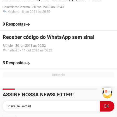
JoseVictorBezerra
-
30 mai 2018 às 05:43
Kaylane
-
8 jan 2021 às 20:59
9 Respostas
Receber código do WhatsApp sem sinal
Rithele
-
30 jun 2018 às 09:32
ninha25
-
11 out 2020 às 06:22
3 Respostas
ASSINE NOSSA NEWSLETTER!