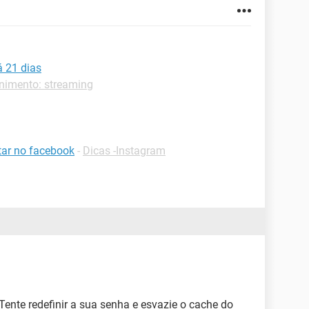
 21 dias
enimento: streaming
ar no facebook
-
Dicas -Instagram
ente redefinir a sua senha e esvazie o cache do