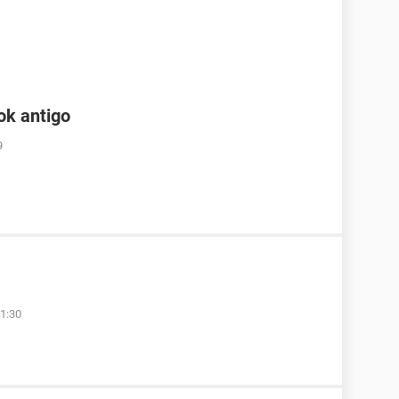
ok antigo
9
1:30