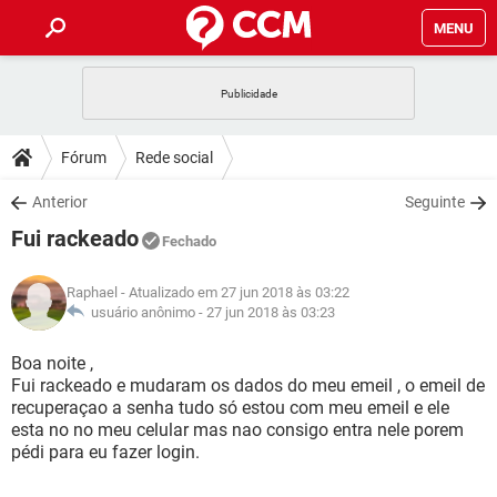
MENU
INÍCIO
JOGOS
WHATSAPP
DICAS
Fórum
Rede social
CELULAR
FACEBOOK
JOGOS
WHATSAPP
DOWNLOADS
Anterior
Seguinte
OUTLOOK
EXCEL
CELULAR
FACEBOOK
Fui rackeado
INSTAGRAM
JOGOS
GMAIL
WHATSAPP
Fechado
FÓRUM
OUTLOOK
EXCEL
GUIA DE COMPRAS
CELULAR
FACEBOOK
Raphael
- Atualizado em 27 jun 2018 às 03:22
INSTAGRAM
JOGOS
GMAIL
WHATSAPP
GLOSSÁRIO
usuário anônimo -
27 jun 2018 às 03:23
OUTLOOK
EXCEL
GUIA DE COMPRAS
CELULAR
FACEBOOK
INSTAGRAM
JOGOS
GMAIL
WHATSAPP
Boa noite ,
OUTLOOK
EXCEL
Fui rackeado e mudaram os dados do meu emeil , o emeil de
GUIA DE COMPRAS
CELULAR
FACEBOOK
recuperaçao a senha tudo só estou com meu emeil e ele
INSTAGRAM
GMAIL
esta no no meu celular mas nao consigo entra nele porem
OUTLOOK
EXCEL
GUIA DE COMPRAS
pédi para eu fazer login.
INSTAGRAM
GMAIL