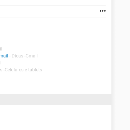
il
mail
-
Dicas -Gmail
l
s -Celulares e tablets