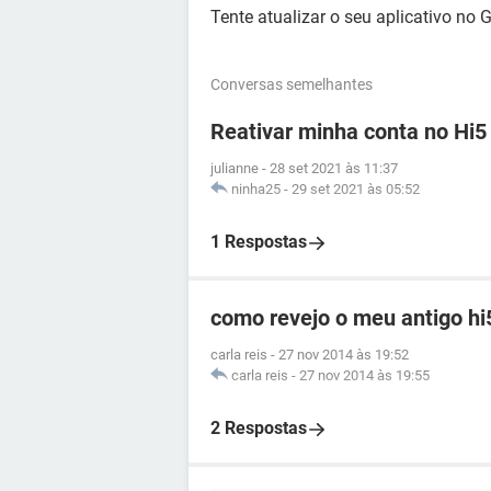
Tente atualizar o seu aplicativo no 
Conversas semelhantes
Reativar minha conta no Hi5
julianne
-
28 set 2021 às 11:37
ninha25
-
29 set 2021 às 05:52
1 Respostas
como revejo o meu antigo hi
carla reis
-
27 nov 2014 às 19:52
carla reis
-
27 nov 2014 às 19:55
2 Respostas