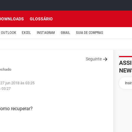
DOWNLOADS
GLOSSÁRIO
OUTLOOK
EXCEL
INSTAGRAM
GMAIL
GUIA DE COMPRAS
Seguinte
ASS
NEW
echado
 27 jun 2018 às 03:25
s 03:27
 como recuperar?