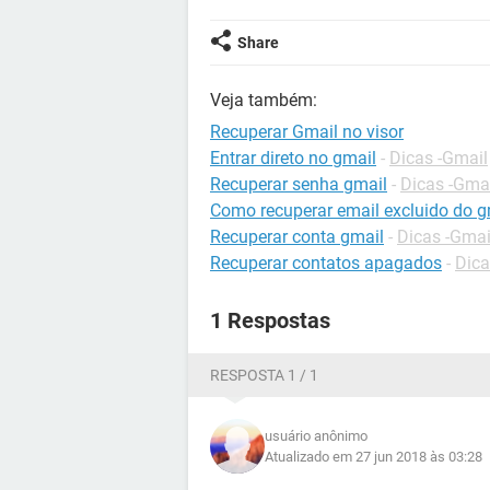
Share
Veja também:
Recuperar Gmail no visor
Entrar direto no gmail
-
Dicas -Gmail
Recuperar senha gmail
-
Dicas -Gma
Como recuperar email excluido do g
Recuperar conta gmail
-
Dicas -Gmai
Recuperar contatos apagados
-
Dica
1 Respostas
RESPOSTA 1 / 1
usuário anônimo
Atualizado em 27 jun 2018 às 03:28