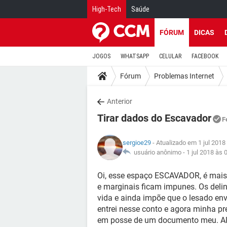
High-Tech
Saúde
FÓRUM
DICAS
JOGOS
WHATSAPP
CELULAR
FACEBOOK
Fórum
Problemas Internet
Anterior
Tirar dados do Escavador
F
sergioe29
- Atualizado em 1 jul 2018
usuário anônimo -
1 jul 2018 às 
Oi, esse espaço ESCAVADOR, é mais
e marginais ficam impunes. Os deli
vida e ainda impõe que o lesado e
entrei nesse conto e agora minha p
em posse de um documento meu. Alg