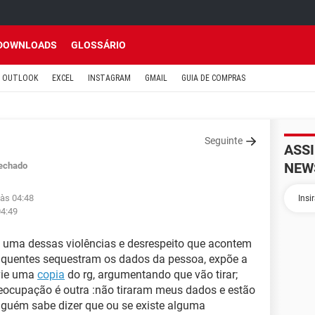
DOWNLOADS
GLOSSÁRIO
OUTLOOK
EXCEL
INSTAGRAM
GMAIL
GUIA DE COMPRAS
Seguinte
ASS
NEW
echado
 às 04:48
04:49
 uma dessas violências e desrespeito que acontem
nquentes sequestram os dados da pessoa, expõe a
nvie uma
copia
do rg, argumentando que vão tirar;
reocupação é outra :não tiraram meus dados e estão
uém sabe dizer que ou se existe alguma