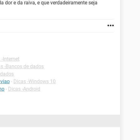
a dor e da raiva, e que verdadeiramente seja
 -Internet
as -Bancos de dados
 dados
viao
-
Dicas -Windows 10
no
-
Dicas -Android