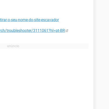
tirar-o-seu-nome-do-site-escavador
rch/troubleshooter/3111061?hl=pt-BR