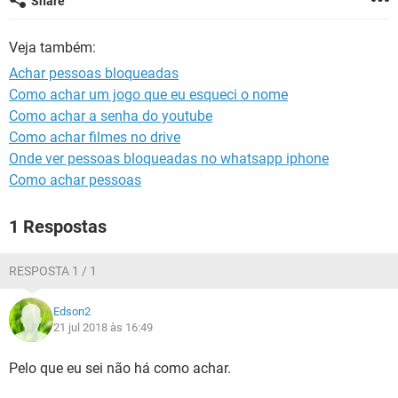
Share
GUIA DE COMPRAS
Veja também:
Achar pessoas bloqueadas
Como achar um jogo que eu esqueci o nome
Como achar a senha do youtube
Como achar filmes no drive
Onde ver pessoas bloqueadas no whatsapp iphone
Como achar pessoas
1 Respostas
RESPOSTA 1 / 1
Edson2
21 jul 2018 às 16:49
Pelo que eu sei não há como achar.