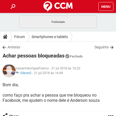
MENU
INÍCIO
JOGOS
WHATSAPP
DICAS
Fórum
Smartphones e tablets
CELULAR
FACEBOOK
JOGOS
WHATSAPP
DOWNLOADS
Anterior
Seguinte
OUTLOOK
EXCEL
CELULAR
FACEBOOK
Achar pessoas bloqueadas
INSTAGRAM
JOGOS
GMAIL
WHATSAPP
Fechado
FÓRUM
OUTLOOK
EXCEL
GUIA DE COMPRAS
CELULAR
FACEBOOK
kainanHenriqueFranco
- 21 jul 2018 às 16:22
INSTAGRAM
JOGOS
GMAIL
WHATSAPP
GLOSSÁRIO
Edson2
-
21 jul 2018 às 16:49
OUTLOOK
EXCEL
GUIA DE COMPRAS
CELULAR
FACEBOOK
INSTAGRAM
JOGOS
GMAIL
WHATSAPP
Bom dia,
OUTLOOK
EXCEL
GUIA DE COMPRAS
CELULAR
FACEBOOK
como faço pra achar a pessoa que me bloqueou no
INSTAGRAM
GMAIL
Facebook, me ajudem o nome dele é Anderson souza
OUTLOOK
EXCEL
GUIA DE COMPRAS
INSTAGRAM
GMAIL