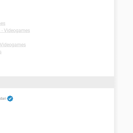
mes
 - Videogames
 Videogames
s
dari