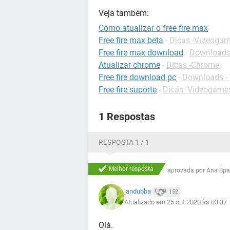
Veja também:
Como atualizar o free fire max
Free fire max beta
-
Dicas -Videoga
Free fire max download
-
Downloads
Atualizar chrome
-
Dicas -Chrome
Free fire download pc
-
Downloads -
Free fire suporte
-
Dicas -Videogame
1 Respostas
RESPOSTA 1 / 1
Melhor resposta
aprovada por
Ana Spa
jandubba
152
Atualizado em 25 out 2020 às 03:37
Olá.