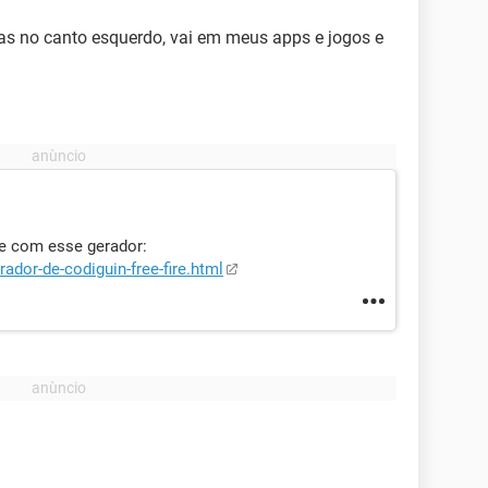
nhas no canto esquerdo, vai em meus apps e jogos e
te com esse gerador:
ador-de-codiguin-free-fire.html