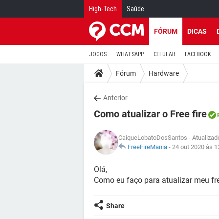
High-Tech
Saúde
FÓRUM
DICAS
JOGOS
WHATSAPP
CELULAR
FACEBOOK
Fórum
Hardware
Anterior
Como atualizar o Free fire
CaiqueLobatoDosSantos
- Atualizad
FreeFireMania
-
24 out 2020 às 1
Olá,
Como eu faço para atualizar meu fre
Share