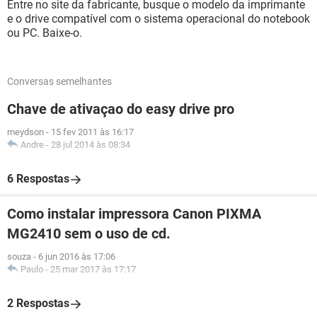
Entre no site da fabricante, busque o modelo da imprimante
e o drive compatível com o sistema operacional do notebook
ou PC. Baixe-o.
Conversas semelhantes
Chave de ativaçao do easy drive pro
meydson
-
15 fev 2011 às 16:17
Andre
-
28 jul 2014 às 08:34
6 Respostas
Como instalar impressora Canon PIXMA
MG2410 sem o uso de cd.
souza
-
6 jun 2016 às 17:06
Paulo
-
25 mar 2017 às 17:17
2 Respostas