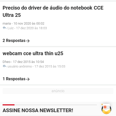
Preciso do driver de áudio do notebook CCE
Ultra 25
maria
-
10 nov 2020 às 00:02
Luiz
-
17 dez 2020 às 18:03
2 Respostas
webcam cce ultra thin u25
Dheo
-
17 dez 2015 às 10:54
usuário anônimo
-
17 dez 2015 às 15:03
1 Respostas
ASSINE NOSSA NEWSLETTER!