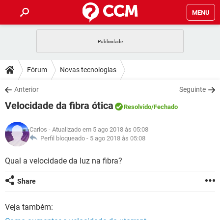
MENU
INÍCIO
JOGOS
WHATSAPP
DICAS
Fórum
Novas tecnologias
CELULAR
FACEBOOK
JOGOS
WHATSAPP
DOWNLOADS
Anterior
Seguinte
OUTLOOK
EXCEL
CELULAR
FACEBOOK
Velocidade da fibra ótica
INSTAGRAM
JOGOS
GMAIL
WHATSAPP
Resolvido
/Fechado
FÓRUM
OUTLOOK
EXCEL
GUIA DE COMPRAS
CELULAR
FACEBOOK
Carlos
- Atualizado em 5 ago 2018 às 05:08
INSTAGRAM
JOGOS
GMAIL
WHATSAPP
GLOSSÁRIO
Perfil bloqueado -
5 ago 2018 às 05:08
OUTLOOK
EXCEL
GUIA DE COMPRAS
CELULAR
FACEBOOK
INSTAGRAM
JOGOS
GMAIL
WHATSAPP
Qual a velocidade da luz na fibra?
OUTLOOK
EXCEL
GUIA DE COMPRAS
CELULAR
FACEBOOK
Share
INSTAGRAM
GMAIL
OUTLOOK
EXCEL
GUIA DE COMPRAS
Veja também:
INSTAGRAM
GMAIL