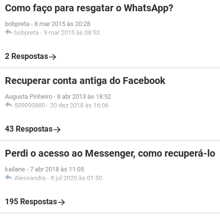
Como faço para resgatar o WhatsApp?
bobpreta
-
8 mar 2015 às 20:28
bobpreta
-
9 mar 2015 às 08:53
2 Respostas
Recuperar conta antiga do Facebook
Augusta Pinheiro
-
8 abr 2013 às 18:52
509090880
-
20 dez 2018 às 16:06
43 Respostas
Perdi o acesso ao Messenger, como recuperá-lo
kailane
-
7 abr 2018 às 11:05
Alessandra
-
8 jul 2020 às 01:50
195 Respostas