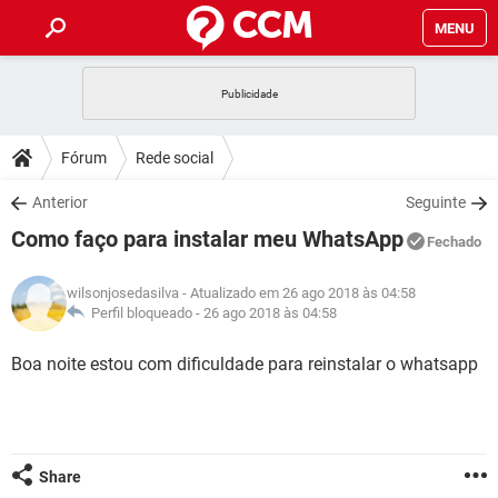
MENU
INÍCIO
JOGOS
WHATSAPP
DICAS
Fórum
Rede social
CELULAR
FACEBOOK
JOGOS
WHATSAPP
DOWNLOADS
Anterior
Seguinte
OUTLOOK
EXCEL
CELULAR
FACEBOOK
Como faço para instalar meu WhatsApp
INSTAGRAM
JOGOS
GMAIL
WHATSAPP
Fechado
FÓRUM
OUTLOOK
EXCEL
GUIA DE COMPRAS
CELULAR
FACEBOOK
wilsonjosedasilva
- Atualizado em 26 ago 2018 às 04:58
INSTAGRAM
JOGOS
GMAIL
WHATSAPP
GLOSSÁRIO
Perfil bloqueado -
26 ago 2018 às 04:58
OUTLOOK
EXCEL
GUIA DE COMPRAS
CELULAR
FACEBOOK
INSTAGRAM
JOGOS
GMAIL
WHATSAPP
Boa noite estou com dificuldade para reinstalar o whatsapp
OUTLOOK
EXCEL
GUIA DE COMPRAS
CELULAR
FACEBOOK
INSTAGRAM
GMAIL
OUTLOOK
EXCEL
GUIA DE COMPRAS
INSTAGRAM
GMAIL
Share