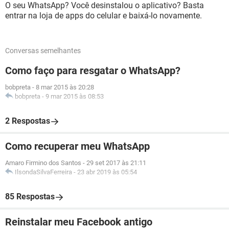
O seu WhatsApp? Você desinstalou o aplicativo? Basta
entrar na loja de apps do celular e baixá-lo novamente.
Conversas semelhantes
Como faço para resgatar o WhatsApp?
bobpreta
-
8 mar 2015 às 20:28
bobpreta
-
9 mar 2015 às 08:53
2 Respostas
Como recuperar meu WhatsApp
Amaro Firmino dos Santos
-
29 set 2017 às 21:11
IlsondaSilvaFerreira
-
23 abr 2019 às 05:54
85 Respostas
Reinstalar meu Facebook antigo