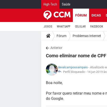
High-Tech
Saúde
FÓRUM
DICAS
JOGOS
WHATSAPP
CELULAR
FACEBOOK
Fórum
Problemas Internet
Anterior
Como eliminar nome de CPF
devalcampossampaio
- Atualizado 
Perfil bloqueado -
14 jun 2019 às
Boa noite,
Por favor quero retirar meu nome e
do Google.