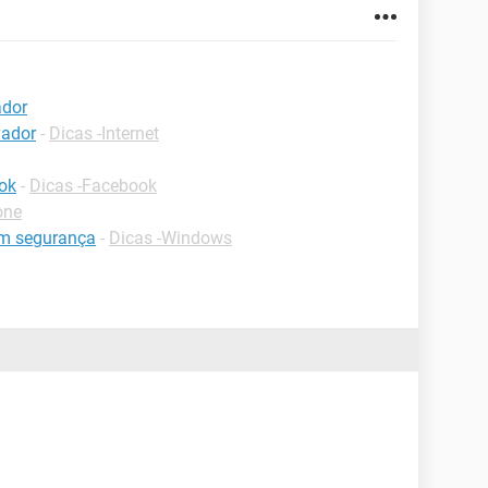
ador
vador
-
Dicas -Internet
ok
-
Dicas -Facebook
one
om segurança
-
Dicas -Windows