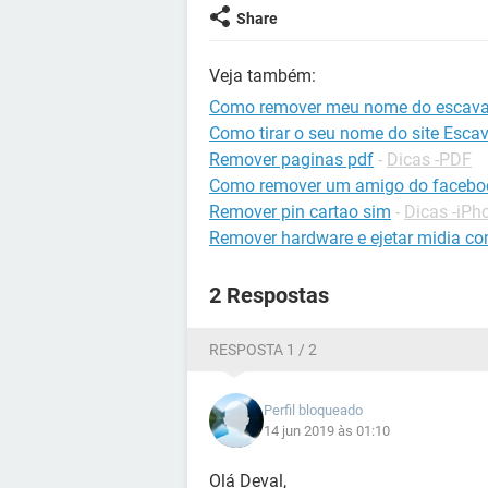
Share
Veja também:
Como remover meu nome do escav
Como tirar o seu nome do site Esca
Remover paginas pdf
-
Dicas -PDF
Como remover um amigo do facebo
Remover pin cartao sim
-
Dicas -iPh
Remover hardware e ejetar midia c
2 Respostas
RESPOSTA 1 / 2
Perfil bloqueado
14 jun 2019 às 01:10
Olá Deval,