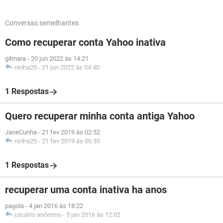
Conversas semelhantes
Como recuperar conta Yahoo inativa
gilmara
-
20 jun 2022 às 14:21
ninha25
-
21 jun 2022 às 04:40
1 Respostas
Quero recuperar minha conta antiga Yahoo
JaneCunha
-
21 fev 2019 às 02:52
ninha25
-
21 fev 2019 às 06:30
1 Respostas
recuperar uma conta inativa ha anos
pagola
-
4 jan 2016 às 18:22
usuário anônimo
-
5 jan 2016 às 12:02