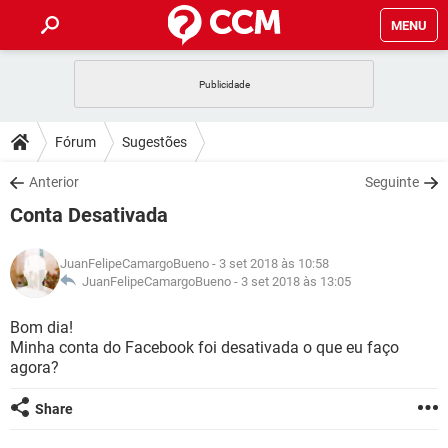
MENU
INÍCIO
JOGOS
WHATSAPP
DICAS
Fórum
Sugestões
CELULAR
FACEBOOK
JOGOS
WHATSAPP
DOWNLOADS
Anterior
Seguinte
OUTLOOK
EXCEL
CELULAR
FACEBOOK
Conta Desativada
INSTAGRAM
JOGOS
GMAIL
WHATSAPP
FÓRUM
OUTLOOK
EXCEL
GUIA DE COMPRAS
CELULAR
FACEBOOK
JuanFelipeCamargoBueno
- 3 set 2018 às 10:58
INSTAGRAM
JOGOS
GMAIL
WHATSAPP
GLOSSÁRIO
JuanFelipeCamargoBueno -
3 set 2018 às 13:05
OUTLOOK
EXCEL
GUIA DE COMPRAS
CELULAR
FACEBOOK
INSTAGRAM
JOGOS
GMAIL
WHATSAPP
Bom dia!
OUTLOOK
EXCEL
Minha conta do Facebook foi desativada o que eu faço
GUIA DE COMPRAS
CELULAR
FACEBOOK
agora?
INSTAGRAM
GMAIL
OUTLOOK
EXCEL
GUIA DE COMPRAS
Share
INSTAGRAM
GMAIL