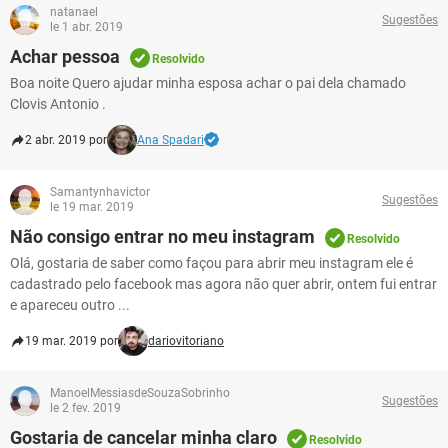
natanael
Sugestões
le 1 abr. 2019
Achar pessoa
Resolvido
Boa noite Quero ajudar minha esposa achar o pai dela chamado
Clovis Antonio .
2 abr. 2019 por
Ana Spadari
Samantynhavictor
Sugestões
le 19 mar. 2019
Não consigo entrar no meu instagram
Resolvido
Olá, gostaria de saber como façou para abrir meu instagram ele é
cadastrado pelo facebook mas agora não quer abrir, ontem fui entrar
e apareceu outro ...
19 mar. 2019 por
dariovitoriano
ManoelMessiasdeSouzaSobrinho
Sugestões
le 2 fev. 2019
Gostaria de cancelar minha claro
Resolvido