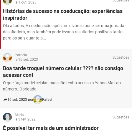
Sugestões
GUIA DE COMPRAS
le 1 out. 2023
Histórias de sucesso na coeducação: experiências
inspirador
Olá a todos, A coeducação após um divórcio pode ser uma jornada
desafiadora, mas também pode levar a resultados positivos tanto
para os pais quanto p...
Patricia
Sugestões
le 16 set. 2023
Boa tarde troquei número celular ???? não consigo
acessar cont
O que faço mudei celular ,mas não tenho acesso a Yahoo Mail ao
número..Obrigada
16 set. 2023 por
Rafael
Maria
Sugestões
le 3 fev. 2022
É possível ter mais de um administrador