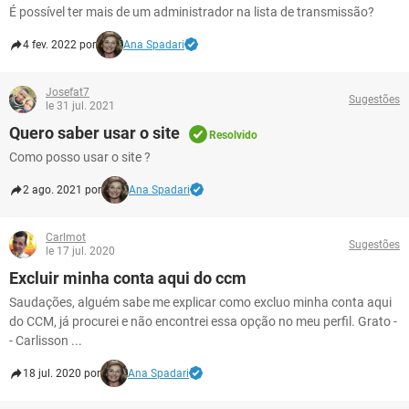
É possível ter mais de um administrador na lista de transmissão?
4 fev. 2022 por
Ana Spadari
Josefat7
Sugestões
le 31 jul. 2021
Quero saber usar o site
Resolvido
Como posso usar o site ?
2 ago. 2021 por
Ana Spadari
Carlmot
Sugestões
le 17 jul. 2020
Excluir minha conta aqui do ccm
Saudações, alguém sabe me explicar como excluo minha conta aqui
do CCM, já procurei e não encontrei essa opção no meu perfil. Grato -
- Carlisson ...
18 jul. 2020 por
Ana Spadari