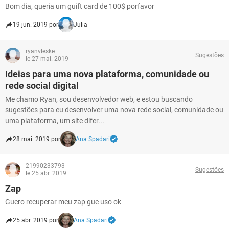
Bom dia, queria um guift card de 100$ porfavor
19 jun. 2019 por
Julia
ryanvleske
Sugestões
le 27 mai. 2019
Ideias para uma nova plataforma, comunidade ou
rede social digital
Me chamo Ryan, sou desenvolvedor web, e estou buscando
sugestões para eu desenvolver uma nova rede social, comunidade ou
uma plataforma, um site difer...
28 mai. 2019 por
Ana Spadari
21990233793
Sugestões
le 25 abr. 2019
Zap
Guero recuperar meu zap gue uso ok
25 abr. 2019 por
Ana Spadari