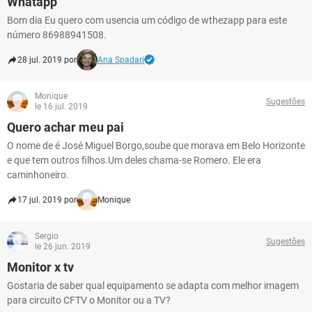
Whatapp
Bom dia Eu quero com usencia um código de wthezapp para este
número 86988941508.
28 jul. 2019 por
Ana Spadari
Monique
Sugestões
le 16 jul. 2019
Quero achar meu pai
O nome de é José Miguel Borgo,soube que morava em Belo Horizonte
e que tem outros filhos.Um deles chama-se Romero. Ele era
caminhoneiro.
17 jul. 2019 por
Monique
Sergio
Sugestões
le 26 jun. 2019
Monitor x tv
Gostaria de saber qual equipamento se adapta com melhor imagem
para circuito CFTV o Monitor ou a TV?