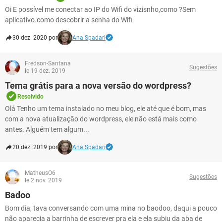
Oi E possível me conectar ao IP do Wifi do vizisnho,como ?Sem
aplicativo.como descobrir a senha do Wifi.
30 dez. 2020 por
Ana Spadari
Fredson-Santana
Sugestões
le 19 dez. 2019
Tema grátis para a nova versão do wordpress?
Resolvido
Olá Tenho um tema instalado no meu blog, ele até que é bom, mas
com a nova atualização do wordpress, ele não está mais como
antes. Alguém tem algum...
20 dez. 2019 por
Ana Spadari
MatheusO6
Sugestões
le 2 nov. 2019
Badoo
Bom dia, tava conversando com uma mina no baodoo, daqui a pouco
não aparecia a barrinha de escrever pra ela e ela subiu da aba de