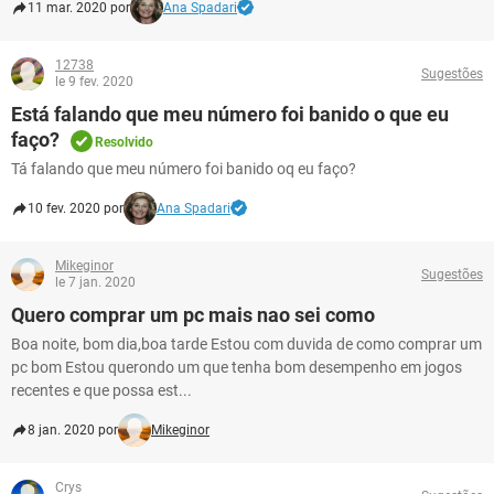
11 mar. 2020 por
Ana Spadari
12738
Sugestões
le 9 fev. 2020
Está falando que meu número foi banido o que eu
faço?
Resolvido
Tá falando que meu número foi banido oq eu faço?
10 fev. 2020 por
Ana Spadari
Mikeginor
Sugestões
le 7 jan. 2020
Quero comprar um pc mais nao sei como
Boa noite, bom dia,boa tarde Estou com duvida de como comprar um
pc bom Estou querondo um que tenha bom desempenho em jogos
recentes e que possa est...
8 jan. 2020 por
Mikeginor
Crys