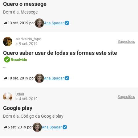
Quero o messege
Bom dia, Messege
13 set. 2019 por
Ana Spadari
Marivaldo_fapo
Sugestões
le 9 set. 2019
Quero saber usar de todas as formas este site
Resolvido
--
10 set. 2019 por
Ana Spadari
Odair
Sugestões
le 4 set. 2019
Google play
Bom dia, Código da Google play
5 set. 2019 por
Ana Spadari