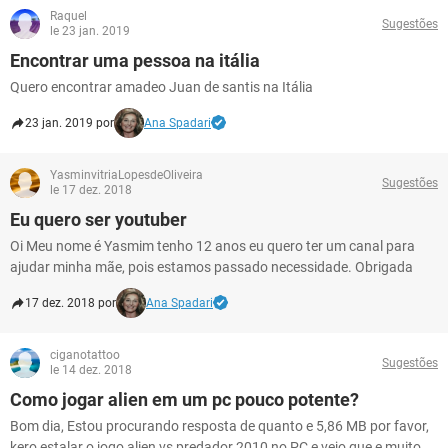
Raquel
Sugestões
le 23 jan. 2019
Encontrar uma pessoa na itália
Quero encontrar amadeo Juan de santis na Itália
23 jan. 2019 por
Ana Spadari
YasminvitriaLopesdeOliveira
Sugestões
le 17 dez. 2018
Eu quero ser youtuber
Oi Meu nome é Yasmim tenho 12 anos eu quero ter um canal para
ajudar minha mãe, pois estamos passado necessidade. Obrigada
17 dez. 2018 por
Ana Spadari
ciganotattoo
Sugestões
le 14 dez. 2018
Como jogar alien em um pc pouco potente?
Bom dia, Estou procurando resposta de quanto e 5,86 MB por favor,
kero estalar o jogo alien vs predador 2010 no PC e vejo que e muito