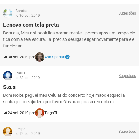
Sandra
Sugestões
le 30 set. 2019
Lenovo com tela preta
Bom dia, Meu not book liga normalmente...porém após um tempo ele
fica com a tela escura...ai preciso desligar e ligar novamente para ele
funcionar....
30 set. 2019 por
Ana Spadari
Paula
Sugestões
le 23 set. 2019
S.o.s
Bom Noite, peguei meu Celular do concerto hoje maos esqueci a
senha pin me ajudem por favor Obs: nao posso renincia ele
24 set. 2019 por
TiagoTI
Felipe
Sugestões
le 12 set. 2019