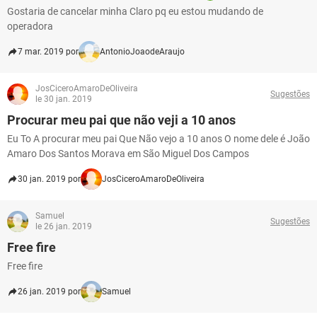
Gostaria de cancelar minha Claro pq eu estou mudando de
operadora
7 mar. 2019 por
AntonioJoaodeAraujo
JosCiceroAmaroDeOliveira
Sugestões
le 30 jan. 2019
Procurar meu pai que não veji a 10 anos
Eu To A procurar meu pai Que Não vejo a 10 anos O nome dele é João
Amaro Dos Santos Morava em São Miguel Dos Campos
30 jan. 2019 por
JosCiceroAmaroDeOliveira
Samuel
Sugestões
le 26 jan. 2019
Free fire
Free fire
26 jan. 2019 por
Samuel