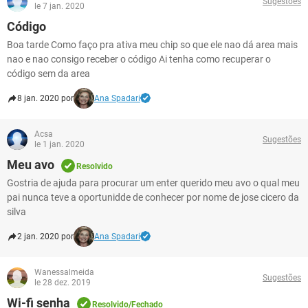
Sugestões
le 7 jan. 2020
Código
Boa tarde Como faço pra ativa meu chip so que ele nao dá area mais
nao e nao consigo receber o código Ai tenha como recuperar o
código sem da area
8 jan. 2020 por
Ana Spadari
Acsa
Sugestões
le 1 jan. 2020
Meu avo
Resolvido
Gostria de ajuda para procurar um enter querido meu avo o qual meu
pai nunca teve a oportunidde de conhecer por nome de jose cicero da
silva
2 jan. 2020 por
Ana Spadari
Wanessalmeida
Sugestões
le 28 dez. 2019
Wi-fi senha
Resolvido/Fechado