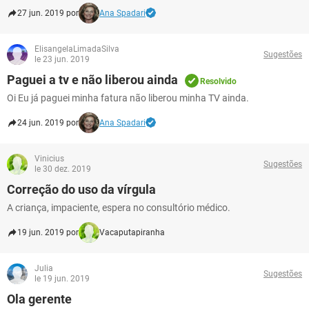
27 jun. 2019 por
Ana Spadari
ElisangelaLimadaSilva
Sugestões
le 23 jun. 2019
Paguei a tv e não liberou ainda
Resolvido
Oi Eu já paguei minha fatura não liberou minha TV ainda.
24 jun. 2019 por
Ana Spadari
Vinicius
Sugestões
le 30 dez. 2019
Correção do uso da vírgula
A criança, impaciente, espera no consultório médico.
19 jun. 2019 por
Vacaputapiranha
Julia
Sugestões
le 19 jun. 2019
Ola gerente