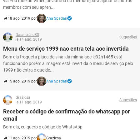
via YouTube ou Vimeo,de autoria do membro,para ajudar os outros
membros com seu apren...
18 ago. 2019 por
Ana Spadari
Daianesald33
Sugestões
le 14 ago. 2019
Menu de serviço 1999 nao entra tela aoc invertida
Bom dia troquei a placa de sinal da minha aoc le32h1465 está
funcionando porém a imagem está invertida o menu de serviço pelo
1999 não entra o que de...
15 ago. 2019 por
Ana Spadari
Grazicsa
Sugestões
le 11 ago. 2019
Receber o código de confirmação do whatsapp por
email
Bom dia, eu quero o código do WhatsApp
11 ago. 2019 por
Grazicsa