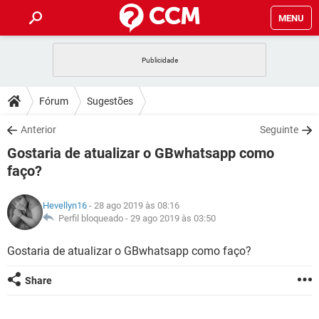
MENU
INÍCIO
JOGOS
WHATSAPP
DICAS
Fórum
Sugestões
CELULAR
FACEBOOK
JOGOS
WHATSAPP
DOWNLOADS
Anterior
Seguinte
OUTLOOK
EXCEL
CELULAR
FACEBOOK
Gostaria de atualizar o GBwhatsapp como
INSTAGRAM
JOGOS
GMAIL
WHATSAPP
FÓRUM
OUTLOOK
EXCEL
faço?
GUIA DE COMPRAS
CELULAR
FACEBOOK
INSTAGRAM
JOGOS
GMAIL
WHATSAPP
GLOSSÁRIO
OUTLOOK
EXCEL
Hevellyn16
- 28 ago 2019 às 08:16
GUIA DE COMPRAS
CELULAR
FACEBOOK
Perfil bloqueado -
29 ago 2019 às 03:50
INSTAGRAM
JOGOS
GMAIL
WHATSAPP
OUTLOOK
EXCEL
Gostaria de atualizar o GBwhatsapp como faço?
GUIA DE COMPRAS
CELULAR
FACEBOOK
INSTAGRAM
GMAIL
OUTLOOK
EXCEL
Share
GUIA DE COMPRAS
INSTAGRAM
GMAIL