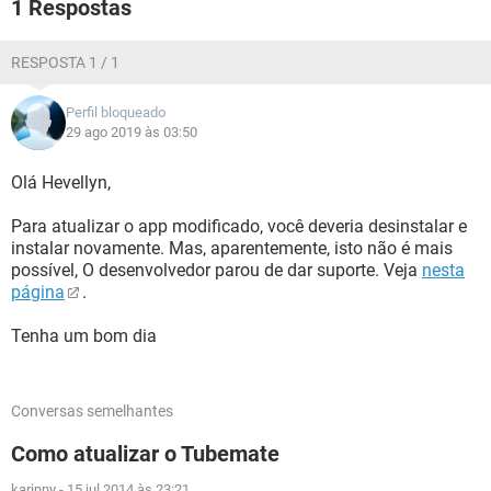
1 Respostas
GUIA DE COMPRAS
RESPOSTA 1 / 1
Perfil bloqueado
29 ago 2019 às 03:50
Olá Hevellyn,
Para atualizar o app modificado, você deveria desinstalar e
instalar novamente. Mas, aparentemente, isto não é mais
possível, O desenvolvedor parou de dar suporte. Veja
nesta
página
.
Tenha um bom dia
Conversas semelhantes
Como atualizar o Tubemate
karinny
-
15 jul 2014 às 23:21