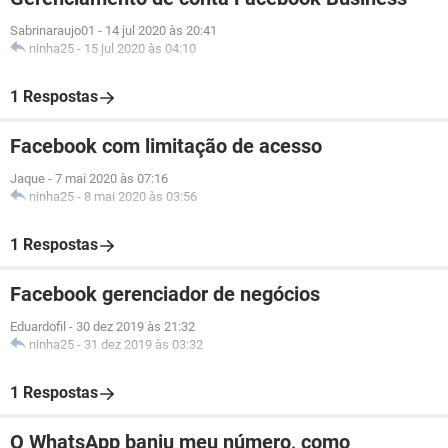
Sabrinaraujo01
-
14 jul 2020 às 20:41
ninha25
-
15 jul 2020 às 04:10
1 Respostas
Facebook com limitação de acesso
Jaque
-
7 mai 2020 às 07:16
ninha25
-
8 mai 2020 às 03:56
1 Respostas
Facebook gerenciador de negócios
Eduardofil
-
30 dez 2019 às 21:32
ninha25
-
31 dez 2019 às 03:32
1 Respostas
O WhatsApp baniu meu número, como