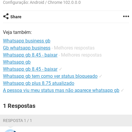
GUIA DE COMPRAS
Configuração: Android / Chrome 102.0.0.0
Share
Veja também:
Whatsapp business gb
Gb whatsapp business
- Melhores respostas
Whatsapp gb 8.45 - baixar
- Melhores respostas
Whatsapp gb
Whatsapp gb 8.45 - baixar
✓
Whatsapp gb tem como ver status bloqueado
✓
Whatsapp gb plus 8.75 atualizado
A pessoa viu meu status mas não aparece whatsapp gb
✓
1 Respostas
RESPOSTA 1 / 1