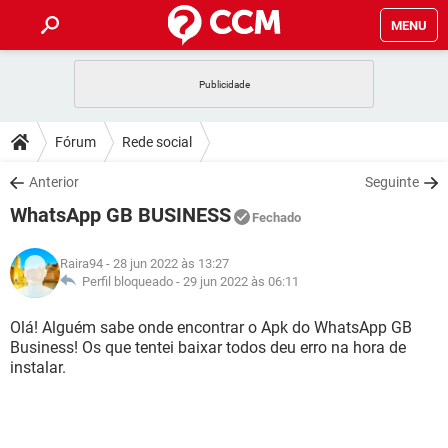
MENU
INÍCIO
JOGOS
WHATSAPP
DICAS
Fórum
Rede social
CELULAR
FACEBOOK
JOGOS
WHATSAPP
DOWNLOADS
Anterior
Seguinte
OUTLOOK
EXCEL
CELULAR
FACEBOOK
WhatsApp GB BUSINESS
INSTAGRAM
JOGOS
GMAIL
WHATSAPP
Fechado
FÓRUM
OUTLOOK
EXCEL
GUIA DE COMPRAS
CELULAR
FACEBOOK
Raira94
- 28 jun 2022 às 13:27
INSTAGRAM
JOGOS
GMAIL
WHATSAPP
GLOSSÁRIO
Perfil bloqueado -
29 jun 2022 às 06:11
OUTLOOK
EXCEL
GUIA DE COMPRAS
CELULAR
FACEBOOK
INSTAGRAM
JOGOS
GMAIL
WHATSAPP
Olá! Alguém sabe onde encontrar o Apk do WhatsApp GB
OUTLOOK
EXCEL
Business! Os que tentei baixar todos deu erro na hora de
GUIA DE COMPRAS
CELULAR
FACEBOOK
instalar.
INSTAGRAM
GMAIL
OUTLOOK
EXCEL
GUIA DE COMPRAS
INSTAGRAM
GMAIL