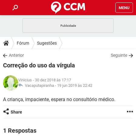
MENU
INÍCIO
JOGOS
WHATSAPP
DICAS
Fórum
Sugestões
CELULAR
FACEBOOK
JOGOS
WHATSAPP
DOWNLOADS
Anterior
Seguinte
OUTLOOK
EXCEL
CELULAR
FACEBOOK
Correção do uso da vírgula
INSTAGRAM
JOGOS
GMAIL
WHATSAPP
FÓRUM
OUTLOOK
EXCEL
GUIA DE COMPRAS
CELULAR
FACEBOOK
Vinicius
- 30 dez 2018 às 17:17
INSTAGRAM
JOGOS
GMAIL
WHATSAPP
GLOSSÁRIO
Vacaputapiranha -
19 jun 2019 às 22:42
OUTLOOK
EXCEL
GUIA DE COMPRAS
CELULAR
FACEBOOK
INSTAGRAM
JOGOS
GMAIL
WHATSAPP
A criança, impaciente, espera no consultório médico.
OUTLOOK
EXCEL
GUIA DE COMPRAS
CELULAR
FACEBOOK
Share
INSTAGRAM
GMAIL
OUTLOOK
EXCEL
GUIA DE COMPRAS
INSTAGRAM
GMAIL
1 Respostas