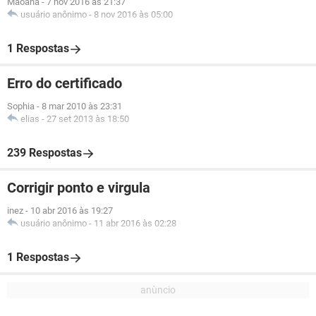
Maoana
-
7 nov 2016 às 21:37
usuário anônimo
-
8 nov 2016 às 05:00
1 Respostas
Erro do certificado
Sophia
-
8 mar 2010 às 23:31
elias
-
27 set 2013 às 18:50
239 Respostas
Corrigir ponto e virgula
inez
-
10 abr 2016 às 19:27
usuário anônimo
-
11 abr 2016 às 02:28
1 Respostas