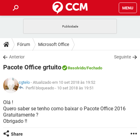
MENU
INÍCIO
JOGOS
WHATSAPP
DICAS
Fórum
Microsoft Office
CELULAR
FACEBOOK
JOGOS
WHATSAPP
DOWNLOADS
Anterior
Seguinte
OUTLOOK
EXCEL
CELULAR
FACEBOOK
Pacote Office grtuito
INSTAGRAM
JOGOS
GMAIL
WHATSAPP
Resolvido
/Fechado
FÓRUM
OUTLOOK
EXCEL
GUIA DE COMPRAS
CELULAR
FACEBOOK
cgtelo
- Atualizado em 10 set 2018 às 19:52
INSTAGRAM
JOGOS
GMAIL
WHATSAPP
GLOSSÁRIO
Perfil bloqueado -
10 set 2018 às 19:51
OUTLOOK
EXCEL
GUIA DE COMPRAS
CELULAR
FACEBOOK
INSTAGRAM
JOGOS
GMAIL
WHATSAPP
Olá !
OUTLOOK
EXCEL
Quero saber se tenho como baixar o Pacote Office 2016
GUIA DE COMPRAS
CELULAR
FACEBOOK
Gratuitamente ?
INSTAGRAM
GMAIL
Obrigado !!
OUTLOOK
EXCEL
GUIA DE COMPRAS
INSTAGRAM
GMAIL
Share