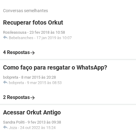
Conversas semelhantes
Recuperar fotos Orkut
Rosileasousa
-
23 fev 2018 às 10:58
Bebelsanches
-
17 jan 2019 às 10:07
4 Respostas
Como faço para resgatar o WhatsApp?
bobpreta
-
8 mar 2015 às 20:28
bobpreta
-
9 mar 2015 às 08:53
2 Respostas
Acessar Orkut Antigo
Sandra Politi
-
9 fev 2013 às 09:38
Joza
-
24 out 2022 às 15:24