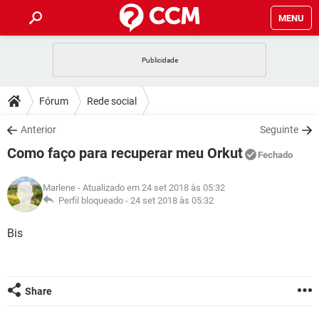
MENU
INÍCIO
JOGOS
WHATSAPP
DICAS
Fórum
Rede social
CELULAR
FACEBOOK
JOGOS
WHATSAPP
DOWNLOADS
Anterior
Seguinte
OUTLOOK
EXCEL
CELULAR
FACEBOOK
Como faço para recuperar meu Orkut
INSTAGRAM
JOGOS
GMAIL
WHATSAPP
Fechado
FÓRUM
OUTLOOK
EXCEL
GUIA DE COMPRAS
CELULAR
FACEBOOK
Marlene
- Atualizado em 24 set 2018 às 05:32
INSTAGRAM
JOGOS
GMAIL
WHATSAPP
GLOSSÁRIO
Perfil bloqueado -
24 set 2018 às 05:32
OUTLOOK
EXCEL
GUIA DE COMPRAS
CELULAR
FACEBOOK
INSTAGRAM
JOGOS
GMAIL
WHATSAPP
Bis
OUTLOOK
EXCEL
GUIA DE COMPRAS
CELULAR
FACEBOOK
INSTAGRAM
GMAIL
OUTLOOK
EXCEL
GUIA DE COMPRAS
Share
INSTAGRAM
GMAIL