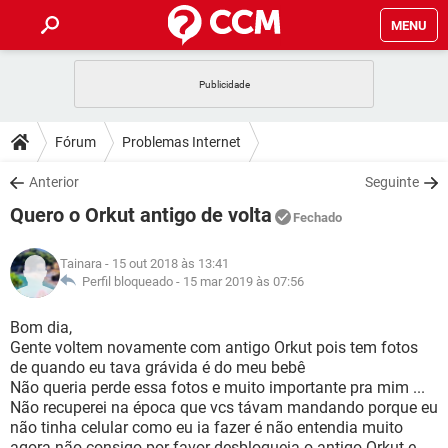
MENU
INÍCIO
JOGOS
WHATSAPP
DICAS
Fórum
Problemas Internet
CELULAR
FACEBOOK
JOGOS
WHATSAPP
DOWNLOADS
Anterior
Seguinte
OUTLOOK
EXCEL
CELULAR
FACEBOOK
Quero o Orkut antigo de volta
INSTAGRAM
JOGOS
GMAIL
WHATSAPP
Fechado
FÓRUM
OUTLOOK
EXCEL
GUIA DE COMPRAS
CELULAR
FACEBOOK
Tainara
- 15 out 2018 às 13:41
INSTAGRAM
JOGOS
GMAIL
WHATSAPP
GLOSSÁRIO
Perfil bloqueado -
15 mar 2019 às 07:56
OUTLOOK
EXCEL
GUIA DE COMPRAS
CELULAR
FACEBOOK
INSTAGRAM
JOGOS
GMAIL
WHATSAPP
Bom dia,
OUTLOOK
EXCEL
Gente voltem novamente com antigo Orkut pois tem fotos
GUIA DE COMPRAS
CELULAR
FACEBOOK
de quando eu tava grávida é do meu bebê
INSTAGRAM
GMAIL
Não queria perde essa fotos e muito importante pra mim ...
OUTLOOK
EXCEL
GUIA DE COMPRAS
Não recuperei na época que vcs távam mandando porque eu
INSTAGRAM
GMAIL
não tinha celular como eu ia fazer é não entendia muito
agora não consigo por favor desbloqueia o antigo Orkut e