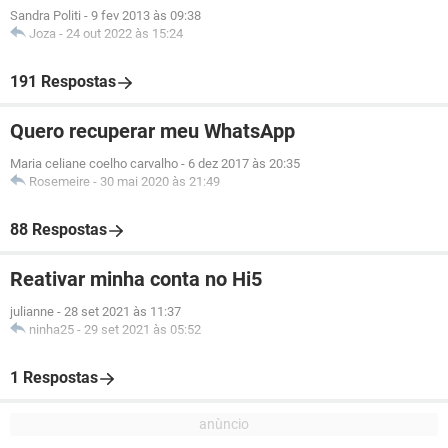
Sandra Politi
-
9 fev 2013 às 09:38
Joza
-
24 out 2022 às 15:24
191 Respostas
Quero recuperar meu WhatsApp
Maria celiane coelho carvalho
-
6 dez 2017 às 20:35
Rosemeire
-
30 mai 2020 às 21:49
88 Respostas
Reativar minha conta no Hi5
julianne
-
28 set 2021 às 11:37
ninha25
-
29 set 2021 às 05:52
1 Respostas