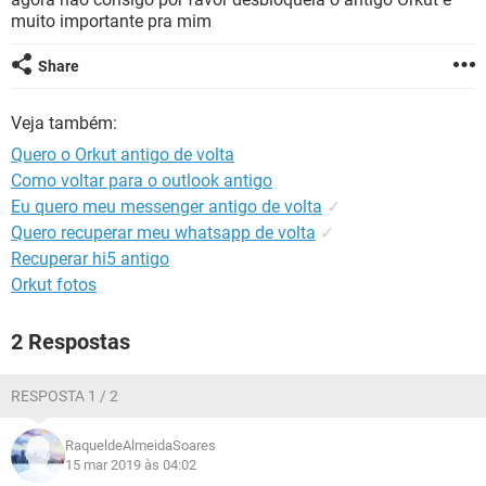
GUIA DE COMPRAS
muito importante pra mim
Share
Veja também:
Quero o Orkut antigo de volta
Como voltar para o outlook antigo
Eu quero meu messenger antigo de volta
✓
Quero recuperar meu whatsapp de volta
✓
Recuperar hi5 antigo
Orkut fotos
2 Respostas
RESPOSTA 1 / 2
RaqueldeAlmeidaSoares
15 mar 2019 às 04:02