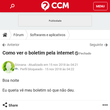
MENU
INÍCIO
JOGOS
WHATSAPP
DICAS
Fórum
Softwares e aplicativos
CELULAR
FACEBOOK
JOGOS
WHATSAPP
DOWNLOADS
Anterior
Seguinte
OUTLOOK
EXCEL
CELULAR
FACEBOOK
Como ver o boletim pela internet
INSTAGRAM
JOGOS
GMAIL
WHATSAPP
Fechado
FÓRUM
OUTLOOK
EXCEL
GUIA DE COMPRAS
CELULAR
FACEBOOK
Giovana
- Atualizado em 15 nov 2018 às 04:21
INSTAGRAM
JOGOS
GMAIL
WHATSAPP
GLOSSÁRIO
Perfil bloqueado -
15 nov 2018 às 04:22
OUTLOOK
EXCEL
GUIA DE COMPRAS
CELULAR
FACEBOOK
INSTAGRAM
JOGOS
GMAIL
WHATSAPP
Boa noite
OUTLOOK
EXCEL
GUIA DE COMPRAS
CELULAR
FACEBOOK
Eu queria vê meu boletim só que não deu.
INSTAGRAM
GMAIL
OUTLOOK
EXCEL
GUIA DE COMPRAS
INSTAGRAM
GMAIL
Share