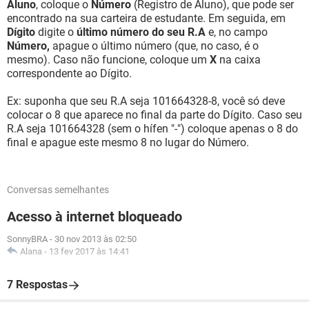
Aluno
, coloque o
Número
(Registro de Aluno), que pode ser
encontrado na sua carteira de estudante. Em seguida, em
Dígito
digite o
último número do seu R.A
e, no campo
Número,
apague o último número (que, no caso, é o
mesmo). Caso não funcione, coloque um
X
na caixa
correspondente ao Dígito.
Ex: suponha que seu R.A seja 101664328-8, você só deve
colocar o 8 que aparece no final da parte do Dígito. Caso seu
R.A seja 101664328 (sem o hífen "-") coloque apenas o 8 do
final e apague este mesmo 8 no lugar do Número.
Conversas semelhantes
Acesso à internet bloqueado
SonnyBRA
-
30 nov 2013 às 02:50
Alana
-
13 fev 2017 às 14:41
7 Respostas