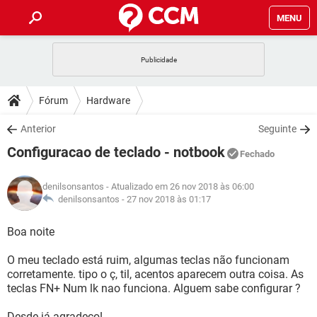
MENU
INÍCIO
JOGOS
WHATSAPP
DICAS
Fórum
Hardware
CELULAR
FACEBOOK
JOGOS
WHATSAPP
DOWNLOADS
Anterior
Seguinte
OUTLOOK
EXCEL
CELULAR
FACEBOOK
Configuracao de teclado - notbook
INSTAGRAM
JOGOS
GMAIL
WHATSAPP
Fechado
FÓRUM
OUTLOOK
EXCEL
GUIA DE COMPRAS
CELULAR
FACEBOOK
denilsonsantos
- Atualizado em 26 nov 2018 às 06:00
INSTAGRAM
JOGOS
GMAIL
WHATSAPP
GLOSSÁRIO
denilsonsantos -
27 nov 2018 às 01:17
OUTLOOK
EXCEL
GUIA DE COMPRAS
CELULAR
FACEBOOK
INSTAGRAM
JOGOS
GMAIL
WHATSAPP
Boa noite
OUTLOOK
EXCEL
GUIA DE COMPRAS
CELULAR
FACEBOOK
O meu teclado está ruim, algumas teclas não funcionam
INSTAGRAM
GMAIL
corretamente. tipo o ç, til, acentos aparecem outra coisa. As
OUTLOOK
EXCEL
GUIA DE COMPRAS
teclas FN+ Num lk nao funciona. Alguem sabe configurar ?
INSTAGRAM
GMAIL
Desde já agradeço!