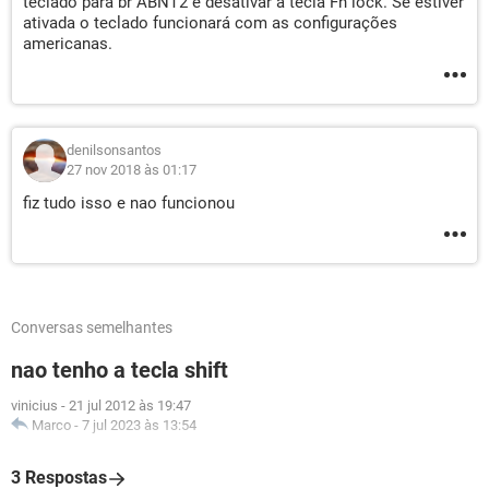
teclado para br ABNT2 e desativar a tecla Fn lock. Se estiver
ativada o teclado funcionará com as configurações
americanas.
denilsonsantos
27 nov 2018 às 01:17
fiz tudo isso e nao funcionou
Conversas semelhantes
nao tenho a tecla shift
vinicius
-
21 jul 2012 às 19:47
Marco
-
7 jul 2023 às 13:54
3 Respostas