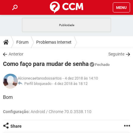
MENU
INÍCIO
JOGOS
WHATSAPP
DICAS
Fórum
Problemas Internet
CELULAR
FACEBOOK
JOGOS
WHATSAPP
DOWNLOADS
Anterior
Seguinte
OUTLOOK
EXCEL
CELULAR
FACEBOOK
Como faço para mudar de senha
INSTAGRAM
JOGOS
GMAIL
WHATSAPP
Fechado
FÓRUM
OUTLOOK
EXCEL
GUIA DE COMPRAS
CELULAR
FACEBOOK
Alcionecaetanodossantos
- 4 dez 2018 às 14:10
INSTAGRAM
JOGOS
GMAIL
WHATSAPP
GLOSSÁRIO
Perfil bloqueado -
4 dez 2018 às 18:12
OUTLOOK
EXCEL
GUIA DE COMPRAS
CELULAR
FACEBOOK
INSTAGRAM
JOGOS
GMAIL
WHATSAPP
Bom
OUTLOOK
EXCEL
GUIA DE COMPRAS
CELULAR
FACEBOOK
INSTAGRAM
GMAIL
Configuração:
Android / Chrome 70.0.3538.110
OUTLOOK
EXCEL
GUIA DE COMPRAS
INSTAGRAM
GMAIL
Share