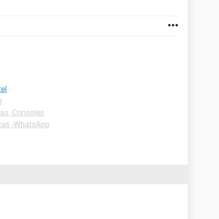
el
-
p
as -Consoles
cas -WhatsApp