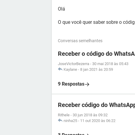
Olá
O que você quer saber sobre o códi
Conversas semelhantes
Receber o código do WhatsA
JoseVictorBezerra
-
30 mai 2018 às 05:43
Kaylane
-
8 jan 2021 às 20:59
9 Respostas
Receber código do WhatsApp
Rithele
-
30 jun 2018 às 09:32
ninha25
-
11 out 2020 às 06:22