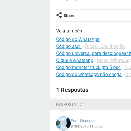
Share
Veja também:
Código do WhatsApp
Código ascii
-
Dicas - Codificação
Código universal para desbloquear it
O que é whatsapp
-
Dicas -WhatsAp
Codigo monster truck gta 5 ps4
-
Dic
Código do whatsapp não chega
-
Di
1 Respostas
RESPOSTA 1 / 1
Perfil bloqueado
9 dez 2018 às 08:28