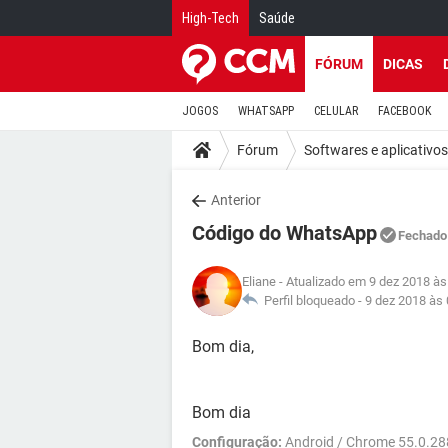
High-Tech
Saúde
FÓRUM
DICAS
JOGOS
WHATSAPP
CELULAR
FACEBOOK
Fórum
Softwares e aplicativos
Anterior
Código do WhatsApp
Fechado
Eliane
- Atualizado em 9 dez 2018 às
Perfil bloqueado -
9 dez 2018 às 
Bom dia,
Bom dia
Configuração:
Android / Chrome 55.0.28