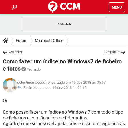
MENU
INÍCIO
JOGOS
WHATSAPP
DICAS
Fórum
Microsoft Office
CELULAR
FACEBOOK
JOGOS
WHATSAPP
DOWNLOADS
Anterior
Seguinte
OUTLOOK
EXCEL
CELULAR
FACEBOOK
Como fazer um índice no Windows7 de ficheiro
INSTAGRAM
JOGOS
GMAIL
WHATSAPP
FÓRUM
OUTLOOK
EXCEL
e fotos
Fechado
GUIA DE COMPRAS
CELULAR
FACEBOOK
INSTAGRAM
JOGOS
GMAIL
WHATSAPP
GLOSSÁRIO
OUTLOOK
EXCEL
celestinomacedo
- Atualizado em 19 dez 2018 às 05:57
GUIA DE COMPRAS
CELULAR
FACEBOOK
Perfil bloqueado -
19 dez 2018 às 06:15
INSTAGRAM
JOGOS
GMAIL
WHATSAPP
OUTLOOK
EXCEL
Oi
GUIA DE COMPRAS
CELULAR
FACEBOOK
INSTAGRAM
GMAIL
OUTLOOK
EXCEL
Como posso fazer um índice no Windows 7 com todo o tipo
GUIA DE COMPRAS
de ficheiros e com ficheiros de fotografias.
INSTAGRAM
GMAIL
Agradeço que se possível ajuda, pois eu sou um leigo nestas