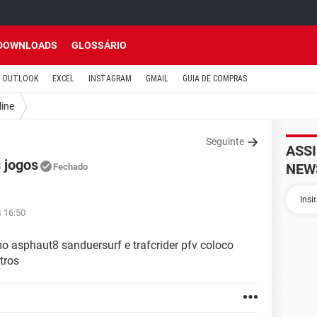
DOWNLOADS
GLOSSÁRIO
OUTLOOK
EXCEL
INSTAGRAM
GMAIL
GUIA DE COMPRAS
line
Seguinte
ASS
 jogos
NEW
Fechado
s 16:50
 asphaut8 sanduersurf e trafcrider pfv coloco
tros