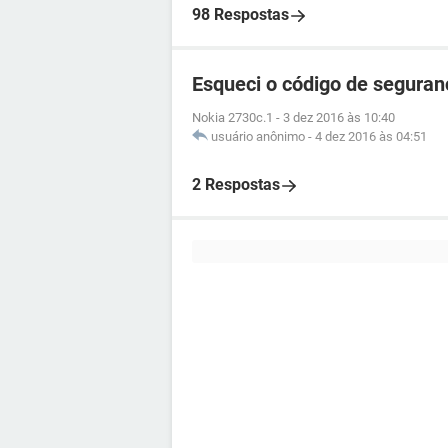
98 Respostas
Esqueci o código de segura
Nokia 2730c.1
-
3 dez 2016 às 10:40
usuário anônimo
-
4 dez 2016 às 04:51
2 Respostas