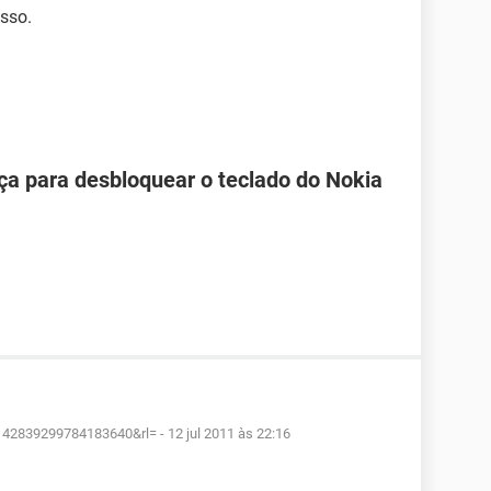
sso.
ça para desbloquear o teclado do Nokia
1142839299784183640&rl=
-
12 jul 2011 às 22:16