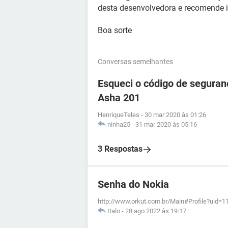
desta desenvolvedora e recomende i
Boa sorte
Conversas semelhantes
Esqueci o código de seguran
Asha 201
HenriqueTeles
-
30 mar 2020 às 01:26
ninha25
-
31 mar 2020 às 05:16
3 Respostas
Senha do Nokia
http://www.orkut.com.br/Main#Profile?uid=
Italo
-
28 ago 2022 às 19:17