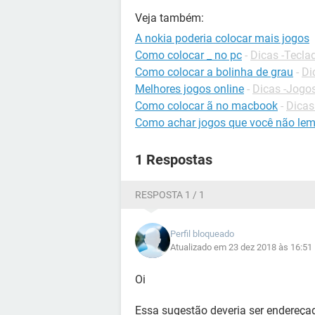
Veja também:
A nokia poderia colocar mais jogos
Como colocar _ no pc
-
Dicas -Tecla
Como colocar a bolinha de grau
-
Di
Melhores jogos online
-
Dicas -Jogos
Como colocar ã no macbook
-
Dica
Como achar jogos que você não le
1 Respostas
RESPOSTA 1 / 1
Perfil bloqueado
Atualizado em 23 dez 2018 às 16:51
Oi
Essa sugestão deveria ser endereçad