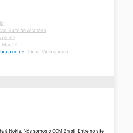
do
cas -Suíte de escritório
 online
s -MacOS
mbra o nome
-
Dicas -Videogames
a à Nokia. Nós somos o CCM Brasil. Entre no site