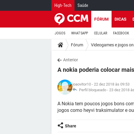
High-Tech
Saúde
FÓRUM
DICAS
JOGOS
WHATSAPP
CELULAR
FACEBOOK
Fórum
Videogames e jogos on
Anterior
A nokia poderia colocar mais
joaovitor10
- 22 dez 2018 às 09:53
Perfil bloqueado -
23 dez 2018 à
A Nokia tem poucos jogos bons como
jogos como heyvi traksimulator e ou
Share