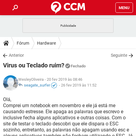
MENU
INÍCIO
JOGOS
WHATSAPP
DICAS
Fórum
Hardware
CELULAR
FACEBOOK
JOGOS
WHATSAPP
DOWNLOADS
Anterior
Seguinte
OUTLOOK
EXCEL
CELULAR
FACEBOOK
Virus ou Teclado ruim?
INSTAGRAM
JOGOS
GMAIL
WHATSAPP
Fechado
FÓRUM
OUTLOOK
EXCEL
GUIA DE COMPRAS
CELULAR
FACEBOOK
WesleyOliveira
- 20 fev 2019 às 08:46
INSTAGRAM
JOGOS
GMAIL
WHATSAPP
GLOSSÁRIO
seagate_surfer
-
26 fev 2019 às 11:52
OUTLOOK
EXCEL
GUIA DE COMPRAS
CELULAR
FACEBOOK
INSTAGRAM
JOGOS
GMAIL
WHATSAPP
Olá,
OUTLOOK
EXCEL
Comprei um notebook em novembro e ele já está me
GUIA DE COMPRAS
CELULAR
FACEBOOK
causando estresse. Ele apaga as palavras que escrevo e
INSTAGRAM
GMAIL
inclusive fecha alguns aplicativos e outras coisas. Com o
OUTLOOK
EXCEL
GUIA DE COMPRAS
site de testar o teclado descobri que ele dispara o ESC
INSTAGRAM
GMAIL
sozinho, entretanto, as palavras não apagam usando esc e
alguns aplicativos também não fecham utilizando o ESC. Já