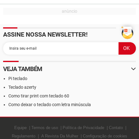
ASSINE NOSSA NEWSLETTER!
VEJA TAMBÉM
Pi teclado
Teclado azerty
Como tirar print com teclado 60
Como deixar o teclado com letra minúscula
Equipe
Termos de uso
Política de Privacidade
Contato
Regulamento
A Revista Da Mulher
Configuração de cookies