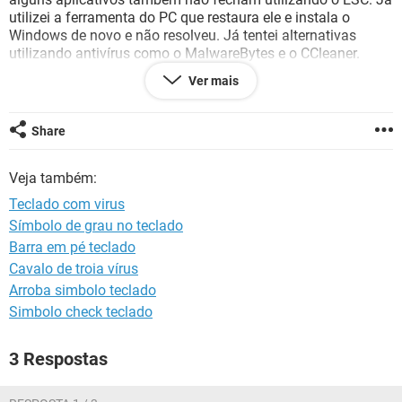
GUIA DE COMPRAS
utilizei a ferramenta do PC que restaura ele e instala o
Windows de novo e não resolveu. Já tentei alternativas
utilizando antivírus como o MalwareBytes e o CCleaner.
Liguei pra um técnico e ele disse que eu precisaria dar 240
Ver mais
pra trocar o teclado. Mas se o teclado está disparando o
ESC e outras diferentes coisas estranhas estão me irritando
que não envolvem este botão. Qual a decisão certa a fazer
Share
ou qual a alternativa que eu possuo?
Veja também:
Teclado com virus
Símbolo de grau no teclado
Barra em pé teclado
Cavalo de troia vírus
Arroba simbolo teclado
Simbolo check teclado
3 Respostas