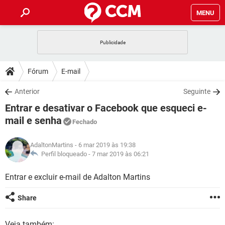
MENU
INÍCIO
JOGOS
WHATSAPP
DICAS
Fórum
E-mail
CELULAR
FACEBOOK
JOGOS
WHATSAPP
DOWNLOADS
Anterior
Seguinte
OUTLOOK
EXCEL
CELULAR
FACEBOOK
Entrar e desativar o Facebook que esqueci e-
INSTAGRAM
JOGOS
GMAIL
WHATSAPP
FÓRUM
OUTLOOK
EXCEL
mail e senha
Fechado
GUIA DE COMPRAS
CELULAR
FACEBOOK
INSTAGRAM
JOGOS
GMAIL
WHATSAPP
GLOSSÁRIO
OUTLOOK
EXCEL
AdaltonMartins
- 6 mar 2019 às 19:38
GUIA DE COMPRAS
CELULAR
FACEBOOK
Perfil bloqueado -
7 mar 2019 às 06:21
INSTAGRAM
JOGOS
GMAIL
WHATSAPP
OUTLOOK
EXCEL
Entrar e excluir e-mail de Adalton Martins
GUIA DE COMPRAS
CELULAR
FACEBOOK
INSTAGRAM
GMAIL
OUTLOOK
EXCEL
Share
GUIA DE COMPRAS
INSTAGRAM
GMAIL
Veja também: