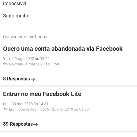
impossível.
Sinto muito
Conversas semelhantes
Quero uma conta abandonada via Facebook
Yan
-
11 ago 2022 às 13:22
Neymar
-
4 mar 2023 às 17:48
8 Respostas
Entrar no meu Facebook Lite
rita
-
30 mai 2018 às 14:31
Eronildoeronildonildo76
-
25 mai 2019 às 01:30
89 Respostas