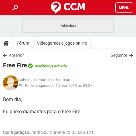
MENU
INÍCIO
JOGOS
WHATSAPP
DICAS
Fórum
Videogames e jogos online
CELULAR
FACEBOOK
JOGOS
WHATSAPP
DOWNLOADS
Anterior
Seguinte
OUTLOOK
EXCEL
CELULAR
FACEBOOK
Free Fire
INSTAGRAM
JOGOS
GMAIL
WHATSAPP
Resolvido
/Fechado
FÓRUM
OUTLOOK
EXCEL
GUIA DE COMPRAS
CELULAR
FACEBOOK
Gabriel
- 11 mar 2019 às 19:48
INSTAGRAM
JOGOS
GMAIL
WHATSAPP
GLOSSÁRIO
Perfil bloqueado -
12 mar 2019 às 04:27
OUTLOOK
EXCEL
GUIA DE COMPRAS
CELULAR
FACEBOOK
INSTAGRAM
JOGOS
GMAIL
WHATSAPP
Bom dia,
OUTLOOK
EXCEL
GUIA DE COMPRAS
CELULAR
FACEBOOK
Eu quero diamantes para o Free Fire
INSTAGRAM
GMAIL
OUTLOOK
EXCEL
GUIA DE COMPRAS
INSTAGRAM
GMAIL
Configuração:
Android / Chrome 72.0.3626.121