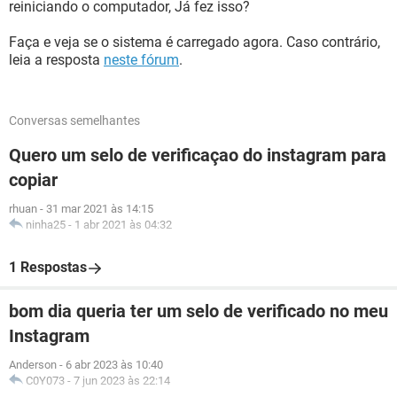
reiniciando o computador, Já fez isso?
Faça e veja se o sistema é carregado agora. Caso contrário,
leia a resposta
neste fórum
.
Conversas semelhantes
Quero um selo de verificaçao do instagram para
copiar
rhuan
-
31 mar 2021 às 14:15
ninha25
-
1 abr 2021 às 04:32
1 Respostas
bom dia queria ter um selo de verificado no meu
Instagram
Anderson
-
6 abr 2023 às 10:40
C0Y073
-
7 jun 2023 às 22:14