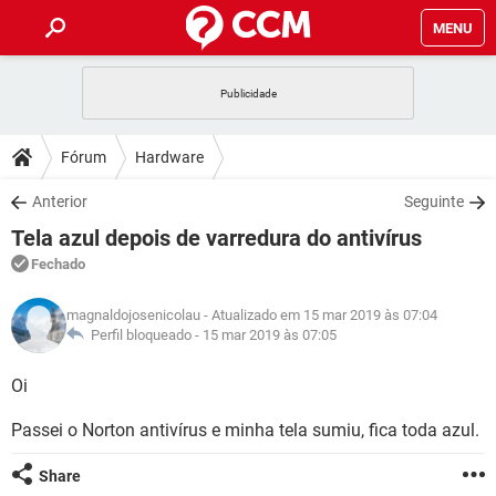
MENU
INÍCIO
JOGOS
WHATSAPP
DICAS
Fórum
Hardware
CELULAR
FACEBOOK
JOGOS
WHATSAPP
DOWNLOADS
Anterior
Seguinte
OUTLOOK
EXCEL
CELULAR
FACEBOOK
Tela azul depois de varredura do antivírus
INSTAGRAM
JOGOS
GMAIL
WHATSAPP
FÓRUM
OUTLOOK
EXCEL
Fechado
GUIA DE COMPRAS
CELULAR
FACEBOOK
INSTAGRAM
JOGOS
GMAIL
WHATSAPP
GLOSSÁRIO
OUTLOOK
magnaldojosenicolau
- Atualizado em 15 mar 2019 às 07:04
EXCEL
GUIA DE COMPRAS
CELULAR
FACEBOOK
Perfil bloqueado -
15 mar 2019 às 07:05
INSTAGRAM
JOGOS
GMAIL
WHATSAPP
OUTLOOK
EXCEL
Oi
GUIA DE COMPRAS
CELULAR
FACEBOOK
INSTAGRAM
GMAIL
Passei o Norton antivírus e minha tela sumiu, fica toda azul.
OUTLOOK
EXCEL
GUIA DE COMPRAS
INSTAGRAM
GMAIL
Share