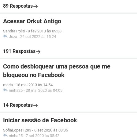
89 Respostas
Acessar Orkut Antigo
Sandra Politi
-
9 fev 2013 às 09:38
Joza
-
24 out 2022 às 15:24
191 Respostas
Como desbloquear uma pessoa que me
bloqueou no Facebook
maria
-
18 mai 2013 às 14:54
ninha25
-
28 mai 2020 às 04:05
14 Respostas
Iniciar sessão de Facebook
SofiaLopes1283
-
6 set 2020 às 08:36
ninha25
-
7 set 2020 às 05:42