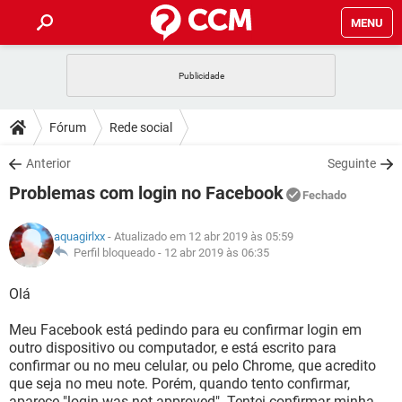
MENU
INÍCIO
JOGOS
WHATSAPP
DICAS
Fórum
Rede social
CELULAR
FACEBOOK
JOGOS
WHATSAPP
DOWNLOADS
Anterior
Seguinte
OUTLOOK
EXCEL
CELULAR
FACEBOOK
Problemas com login no Facebook
INSTAGRAM
JOGOS
GMAIL
WHATSAPP
Fechado
FÓRUM
OUTLOOK
EXCEL
GUIA DE COMPRAS
CELULAR
FACEBOOK
aquagirlxx
- Atualizado em 12 abr 2019 às 05:59
INSTAGRAM
JOGOS
GMAIL
WHATSAPP
GLOSSÁRIO
Perfil bloqueado -
12 abr 2019 às 06:35
OUTLOOK
EXCEL
GUIA DE COMPRAS
CELULAR
FACEBOOK
INSTAGRAM
JOGOS
GMAIL
WHATSAPP
Olá
OUTLOOK
EXCEL
GUIA DE COMPRAS
CELULAR
FACEBOOK
Meu Facebook está pedindo para eu confirmar login em
INSTAGRAM
GMAIL
outro dispositivo ou computador, e está escrito para
OUTLOOK
EXCEL
GUIA DE COMPRAS
confirmar ou no meu celular, ou pelo Chrome, que acredito
INSTAGRAM
GMAIL
que seja no meu note. Porém, quando tento confirmar,
aparece "login was not approved". Tentei confirmar minha