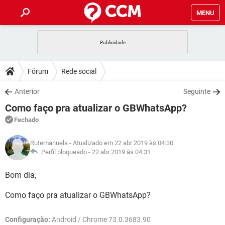
MENU
INÍCIO
JOGOS
WHATSAPP
DICAS
Fórum
Rede social
CELULAR
FACEBOOK
JOGOS
WHATSAPP
DOWNLOADS
Anterior
Seguinte
OUTLOOK
EXCEL
CELULAR
FACEBOOK
Como faço pra atualizar o GBWhatsApp?
INSTAGRAM
JOGOS
GMAIL
WHATSAPP
FÓRUM
OUTLOOK
EXCEL
Fechado
GUIA DE COMPRAS
CELULAR
FACEBOOK
INSTAGRAM
JOGOS
GMAIL
WHATSAPP
GLOSSÁRIO
OUTLOOK
Rutemanuela
- Atualizado em 22 abr 2019 às 04:30
EXCEL
GUIA DE COMPRAS
CELULAR
FACEBOOK
Perfil bloqueado -
22 abr 2019 às 04:31
INSTAGRAM
JOGOS
GMAIL
WHATSAPP
OUTLOOK
EXCEL
Bom dia,
GUIA DE COMPRAS
CELULAR
FACEBOOK
INSTAGRAM
GMAIL
Como faço pra atualizar o GBWhatsApp?
OUTLOOK
EXCEL
GUIA DE COMPRAS
INSTAGRAM
GMAIL
Configuração:
Android / Chrome 73.0.3683.90