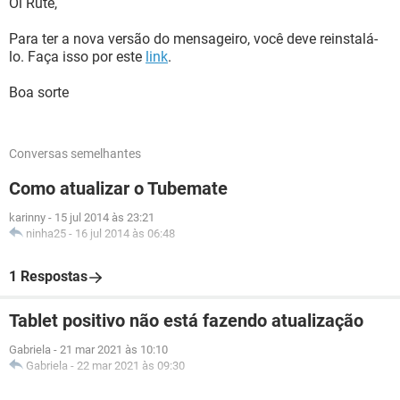
Oi Rute,
Para ter a nova versão do mensageiro, você deve reinstalá-
lo. Faça isso por este
link
.
Boa sorte
Conversas semelhantes
Como atualizar o Tubemate
karinny
-
15 jul 2014 às 23:21
ninha25
-
16 jul 2014 às 06:48
1 Respostas
Tablet positivo não está fazendo atualização
Gabriela
-
21 mar 2021 às 10:10
Gabriela
-
22 mar 2021 às 09:30