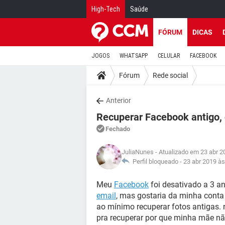
High-Tech
Saúde
FÓRUM
DICAS
JOGOS
WHATSAPP
CELULAR
FACEBOOK
Fórum
Rede social
Anterior
Recuperar Facebook antigo, o
Fechado
JuliaNunes
- Atualizado em 23 abr 2
Perfil bloqueado -
23 abr 2019 às
Meu
Facebook
foi desativado a 3 a
email
, mas gostaria da minha conta 
ao mínimo recuperar fotos antigas.
pra recuperar por que minha mãe nã