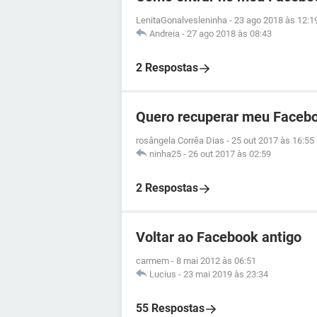
LenitaGonalvesleninha
-
23 ago 2018 às 12:1
Andreia
-
27 ago 2018 às 08:43
2 Respostas
Quero recuperar meu Facebo
rosângela Corrêa Dias
-
25 out 2017 às 16:55
ninha25
-
26 out 2017 às 02:59
2 Respostas
Voltar ao Facebook antigo
carmem
-
8 mai 2012 às 06:51
Lucius
-
23 mai 2019 às 23:34
55 Respostas