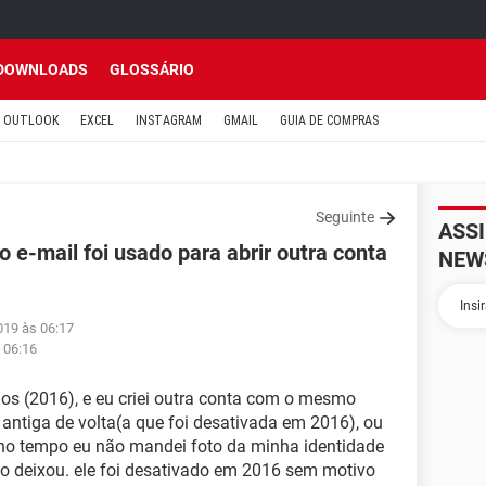
DOWNLOADS
GLOSSÁRIO
OUTLOOK
EXCEL
INSTAGRAM
GMAIL
GUIA DE COMPRAS
Seguinte
ASS
 e-mail foi usado para abrir outra conta
NEW
019 às 06:17
 06:16
nos (2016), e eu criei outra conta com o mesmo
antiga de volta(a que foi desativada em 2016), ou
 no tempo eu não mandei foto da minha identidade
o deixou. ele foi desativado em 2016 sem motivo