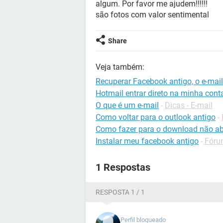
algum. Por favor me ajudem!!!!!!
são fotos com valor sentimental
Share
Veja também:
Recuperar Facebook antigo, o e-mail
Hotmail entrar direto na minha cont
O que é um e-mail
-
Dicas - E-mail
Como voltar para o outlook antigo
-
Como fazer para o download não ab
Instalar meu facebook antigo
-
Fóru
1 Respostas
RESPOSTA 1 / 1
Perfil bloqueado