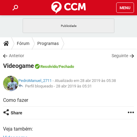
MENU
INÍCIO
JOGOS
WHATSAPP
DICAS
Fórum
Programas
CELULAR
FACEBOOK
JOGOS
WHATSAPP
DOWNLOADS
Anterior
Seguinte
OUTLOOK
EXCEL
CELULAR
FACEBOOK
Videogame
INSTAGRAM
JOGOS
GMAIL
WHATSAPP
Resolvido
/Fechado
FÓRUM
OUTLOOK
EXCEL
GUIA DE COMPRAS
CELULAR
FACEBOOK
PedroManuel_2711
- Atualizado em 28 abr 2019 às 05:38
INSTAGRAM
JOGOS
GMAIL
WHATSAPP
GLOSSÁRIO
Perfil bloqueado -
28 abr 2019 às 05:31
OUTLOOK
EXCEL
GUIA DE COMPRAS
CELULAR
FACEBOOK
INSTAGRAM
JOGOS
GMAIL
WHATSAPP
Como fazer
OUTLOOK
EXCEL
GUIA DE COMPRAS
CELULAR
FACEBOOK
Share
INSTAGRAM
GMAIL
OUTLOOK
EXCEL
GUIA DE COMPRAS
Veja também:
INSTAGRAM
GMAIL