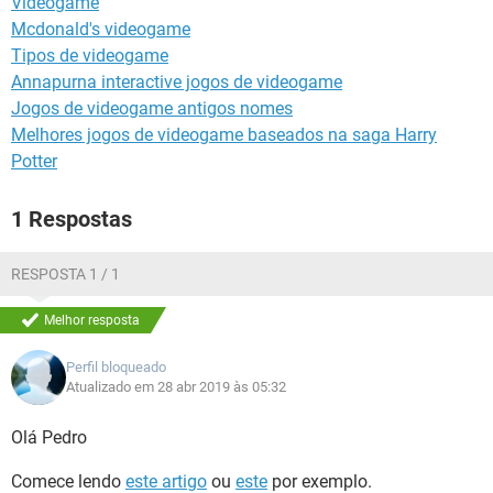
Videogame
GUIA DE COMPRAS
Mcdonald's videogame
Tipos de videogame
Annapurna interactive jogos de videogame
Jogos de videogame antigos nomes
Melhores jogos de videogame baseados na saga Harry
Potter
1 Respostas
RESPOSTA 1 / 1
Melhor resposta
Perfil bloqueado
Atualizado em 28 abr 2019 às 05:32
Olá Pedro
Comece lendo
este artigo
ou
este
por exemplo.