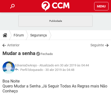
MENU
INÍCIO
JOGOS
WHATSAPP
DICAS
Fórum
Segurança
CELULAR
FACEBOOK
JOGOS
WHATSAPP
DOWNLOADS
Anterior
Seguinte
OUTLOOK
EXCEL
CELULAR
FACEBOOK
Mudar a senha
INSTAGRAM
JOGOS
GMAIL
WHATSAPP
Fechado
FÓRUM
OUTLOOK
EXCEL
GUIA DE COMPRAS
CELULAR
FACEBOOK
EdvaniaDeArajo
- Atualizado em 30 abr 2019 às 04:44
INSTAGRAM
JOGOS
GMAIL
WHATSAPP
GLOSSÁRIO
Perfil bloqueado -
30 abr 2019 às 04:48
OUTLOOK
EXCEL
GUIA DE COMPRAS
CELULAR
FACEBOOK
INSTAGRAM
JOGOS
GMAIL
WHATSAPP
Boa Noite
OUTLOOK
EXCEL
Quero Mudar a Senha ,Já Seguir Todas As Regras mais Não
GUIA DE COMPRAS
CELULAR
FACEBOOK
Conheço
INSTAGRAM
GMAIL
OUTLOOK
EXCEL
GUIA DE COMPRAS
INSTAGRAM
GMAIL