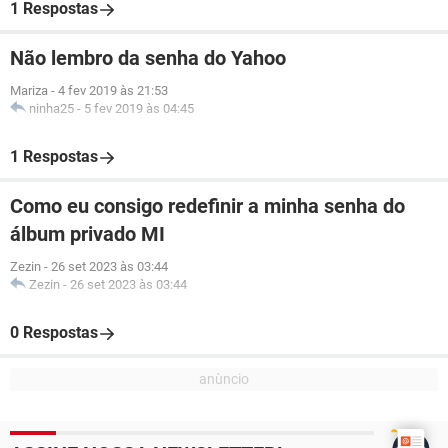
1 Respostas
Não lembro da senha do Yahoo
Mariza
-
4 fev 2019 às 21:53
ninha25
-
5 fev 2019 às 04:45
1 Respostas
Como eu consigo redefinir a minha senha do
álbum privado MI
Zezin
-
26 set 2023 às 03:44
Zezin
-
26 set 2023 às 03:44
0 Respostas